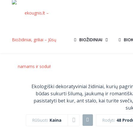
BIOŽIDINIAI
BIO
Ekologiški dekoratyviniai židiniai, kurių pag
būdas sukurti šilumą, jaukumą ir romantišką a
pasistatyti bet kur, ant stalo, kai turite sve
suk
Rūšiuoti:
Kaina
Rodyti:
48 Prod