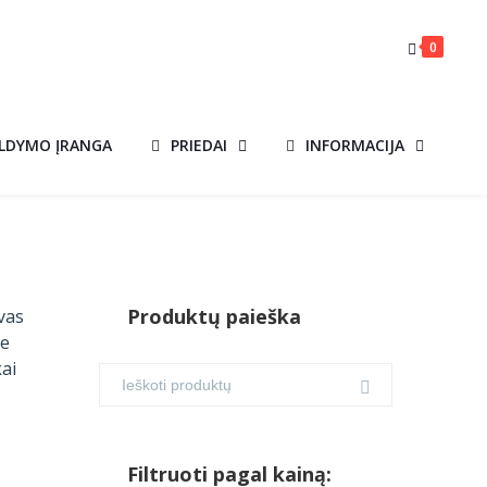
0
ILDYMO ĮRANGA
PRIEDAI
INFORMACIJA
Produktų paieška
vas
te
kai
Filtruoti pagal kainą: