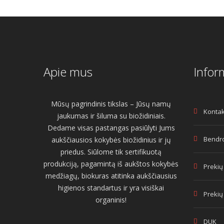
Apie mus
Infor
Mūsų pagrindinis tikslas – Jūsų namų
Kontak
jaukumas ir šiluma su biožidiniais.
Dedame visas pastangas pasiūlyti Jums
Bendro
aukščiausios kokybės biožidinius ir jų
priedus. Siūlome tik sertifikuotą
produkciją, pagamintą iš aukštos kokybės
Prekių
medžiagų, biokuras atitinka aukščiausius
higienos standartus ir yra visiškai
Prekių
organinis!
DUK