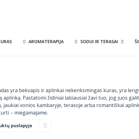
KURAS
AROMATERAPIJA
SODUI IR TERASAI
Š
rindas yra bekvapis ir aplinkai nekenksmingas kuras, yra leng
plinką. Pastatomi židiniai labiausiai žavi tuo, jog juos gali
čių, jaukiai vonios kambaryje, terasoje arba romantiškai aplin
urti – miegamajame.
uktų puslapyje