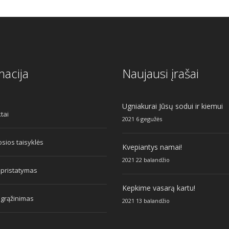
macija
Naujausi įrašai
Ugniakurai Jūsų sodui ir kiemui
tai
2021 6 gegužės
sios taisyklės
Kvepiantys namai!
2021 22 balandžio
 pristatymas
Kepkime vasarą kartu!
 grąžinimas
2021 13 balandžio