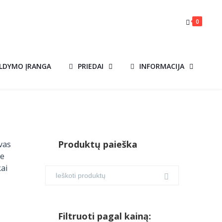
0
ILDYMO ĮRANGA
PRIEDAI
INFORMACIJA
Produktų paieška
vas
te
kai
Filtruoti pagal kainą: