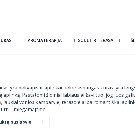
KURAS
AROMATERAPIJA
SODUI IR TERASAI
Š
rindas yra bekvapis ir aplinkai nekenksmingas kuras, yra leng
plinką. Pastatomi židiniai labiausiai žavi tuo, jog juos gali
čių, jaukiai vonios kambaryje, terasoje arba romantiškai aplin
urti – miegamajame.
uktų puslapyje