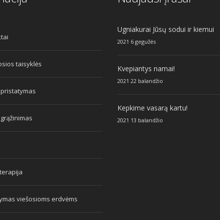
Ugniakurai Jūsų sodui ir kiemui
tai
2021 6 gegužės
sios taisyklės
Kvepiantys namai!
2021 22 balandžio
 pristatymas
Kepkime vasarą kartu!
 grąžinimas
2021 13 balandžio
erapija
tymas viešosioms erdvėms