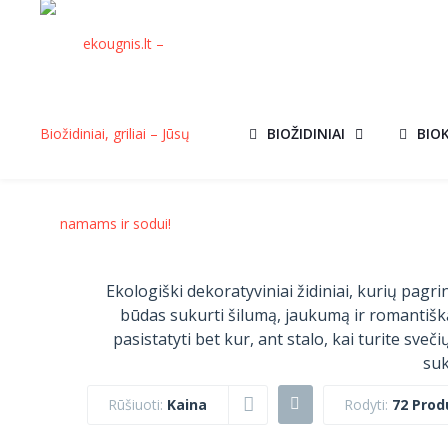
BIOŽIDINIAI
BIO
Ekologiški dekoratyviniai židiniai, kurių pag
būdas sukurti šilumą, jaukumą ir romantišką a
pasistatyti bet kur, ant stalo, kai turite sve
suk
Rūšiuoti:
Kaina
Rodyti:
72 Prod