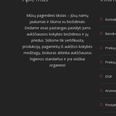
Mūsų pagrindinis tikslas – Jūsų namų
Kontak
jaukumas ir šiluma su biožidiniais.
Dedame visas pastangas pasiūlyti Jums
Bendro
aukščiausios kokybės biožidinius ir jų
priedus. Siūlome tik sertifikuotą
produkciją, pagamintą iš aukštos kokybės
Prekių
medžiagų, biokuras atitinka aukščiausius
higienos standartus ir yra visiškai
Prekių
organinis!
DUK
Aromat
Prista