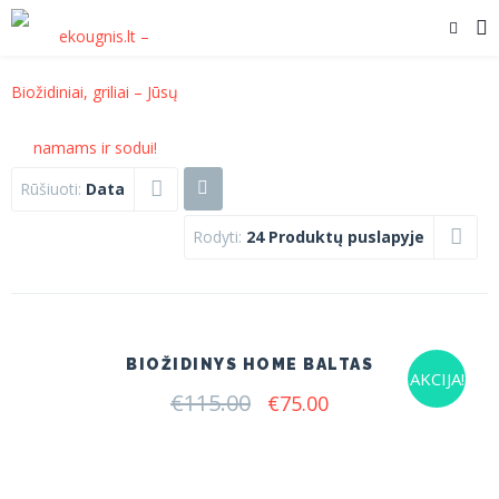
Rūšiuoti:
Data
Rodyti:
24 Produktų puslapyje
BIOŽIDINYS HOME BALTAS
AKCIJA!
€
115.00
Original
Current
€
75.00
price
price
was:
is:
€115.00.
€75.00.