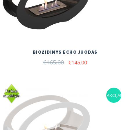
BIOŽIDINYS ECHO JUODAS
€
165.00
Original
Current
€
145.00
price
price
was:
is:
€165.00.
€145.00.
AKCIJA!