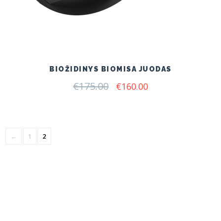
BIOŽIDINYS BIOMISA JUODAS
€
175.00
Original
Current
€
160.00
price
price
was:
is:
€175.00.
€160.00.
←
1
2