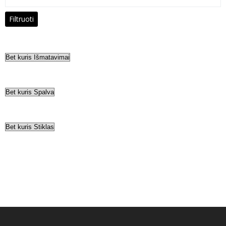
kaina
Filtruoti