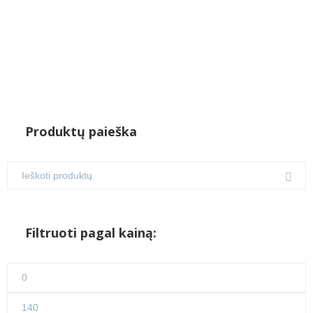
Produktų paieška
Filtruoti pagal kainą:
Min
kaina
Maks