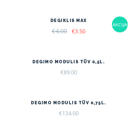
was:
is:
€7.00.
€4.50.
DEGIKLIS MAX
AKCIJA!
€
4.00
Original
Current
€
3.50
price
price
was:
is:
€4.00.
€3.50.
DEGIMO MODULIS TÜV 0,5L.
€
89.00
DEGIMO MODULIS TÜV 0,75L.
€
134.00