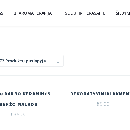
AS
AROMATERAPIJA
SODUI IR TERASAI
ŠILDY
72 Produktų puslapyje
Ų DARBO KERAMINĖS
DEKORATYVINIAI AKMEN
€
5.00
BERŽO MALKOS
€
35.00