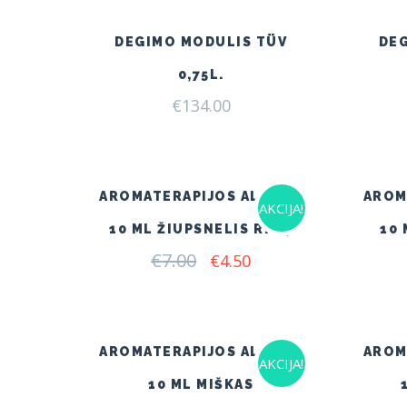
DEGIMO MODULIS TÜV
DE
0,75L.
€
134.00
AROMATERAPIJOS ALIEJUS
AROM
AKCIJA!
10 ML ŽIUPSNELIS RYTŲ
10 
€
7.00
Original
Current
€
4.50
price
price
was:
is:
€7.00.
€4.50.
AROMATERAPIJOS ALIEJUS
AROM
AKCIJA!
10 ML MIŠKAS