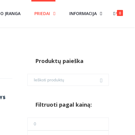
0
MO ĮRANGA
PRIEDAI
INFORMACIJA
Produktų paieška
YS
Filtruoti pagal kainą:
Min
kaina
Maks