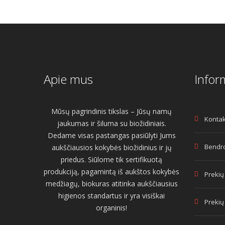
Apie mus
Infor
Mūsų pagrindinis tikslas – Jūsų namų
Kontak
jaukumas ir šiluma su biožidiniais.
Dedame visas pastangas pasiūlyti Jums
Bendro
aukščiausios kokybės biožidinius ir jų
priedus. Siūlome tik sertifikuotą
produkciją, pagamintą iš aukštos kokybės
Prekių
medžiagų, biokuras atitinka aukščiausius
higienos standartus ir yra visiškai
Prekių
organinis!