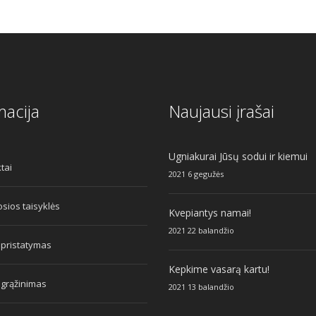
macija
Naujausi įrašai
Ugniakurai Jūsų sodui ir kiemui
tai
2021 6 gegužės
sios taisyklės
Kvepiantys namai!
2021 22 balandžio
 pristatymas
Kepkime vasarą kartu!
 grąžinimas
2021 13 balandžio