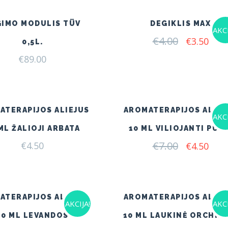
GIMO MODULIS TÜV
DEGIKLIS MAX
AKCI
€
4.00
Original
Curr
€
3.50
0,5L.
price
pric
€
89.00
was:
is:
€4.00.
€3.5
ATERAPIJOS ALIEJUS
AROMATERAPIJOS ALIEJ
AKCI
ML ŽALIOJI ARBATA
10 ML VILIOJANTI PUŠI
€
7.00
Original
Curr
€
4.50
€
4.50
price
pric
was:
is:
€7.00.
€4.5
ATERAPIJOS ALIEJUS
AROMATERAPIJOS ALIEJ
AKCIJA!
AKCI
10 ML LEVANDOS
10 ML LAUKINĖ ORCHIDĖ