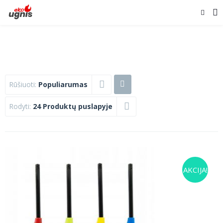
Rūšiuoti:
Populiarumas
Rodyti:
24 Produktų puslapyje
AKCIJA!