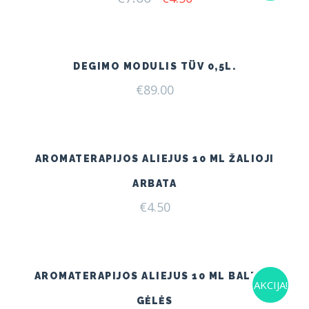
price
price
was:
is:
€7.00.
€4.50.
DEGIMO MODULIS TÜV 0,5L.
€
89.00
AROMATERAPIJOS ALIEJUS 10 ML ŽALIOJI
ARBATA
€
4.50
AROMATERAPIJOS ALIEJUS 10 ML BALTOS
AKCIJA!
GĖLĖS