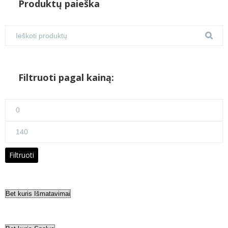
Produktų paieška
Filtruoti pagal kainą:
Min
kaina
Maks
kaina
Filtruoti