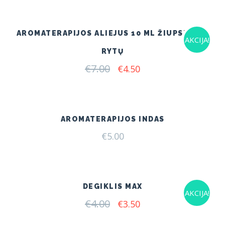
AROMATERAPIJOS ALIEJUS 10 ML ŽIUPSNELIS
AKCIJA!
RYTŲ
€
7.00
Original
Current
€
4.50
price
price
was:
is:
€7.00.
€4.50.
AROMATERAPIJOS INDAS
€
5.00
DEGIKLIS MAX
AKCIJA!
€
4.00
Original
Current
€
3.50
price
price
was:
is: