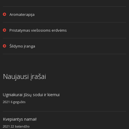
Aromaterapija
Pristatymas viešosioms erdvėms
Šildymo įranga
Naujausi įrašai
Ugniakurai Jūsų sodui ir kiemui
2021 6 gegužės
Kvepiantys namai!
2021 22 balandžio