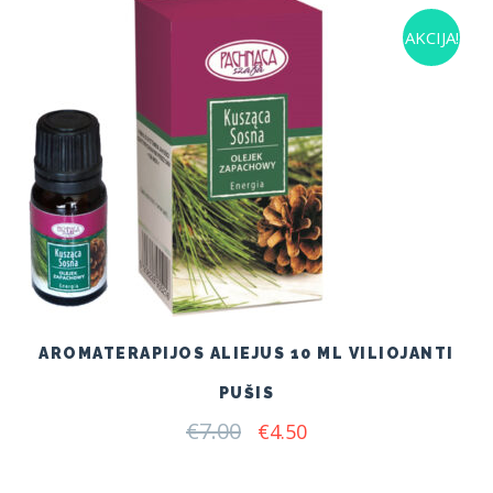
AKCIJA!
AROMATERAPIJOS ALIEJUS 10 ML VILIOJANTI
PUŠIS
€
7.00
Original
Current
€
4.50
price
price
was:
is:
€7.00.
€4.50.