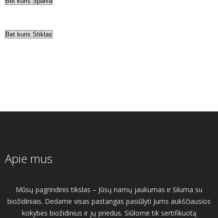
Apie mus
Mūsų pagrindinis tikslas – Jūsų namų jaukumas ir šiluma su
biožidiniais. Dedame visas pastangas pasiūlyti Jums aukščiausios
kokybės biožidinius ir jų priedus. Siūlome tik sertifikuotą