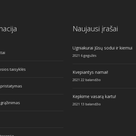
macija
Naujausi įrašai
Ugniakurai Jūsų sodui ir kiemui
tai
2021 6 gegužės
sios taisyklės
Kvepiantys namai!
2021 22 balandžio
 pristatymas
Kepkime vasarą kartu!
 grąžinimas
2021 13 balandžio
erapija