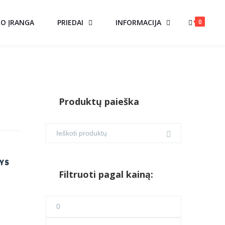
0
MO ĮRANGA
PRIEDAI
INFORMACIJA
Produktų paieška
YS
Filtruoti pagal kainą:
Min
kaina
Maks