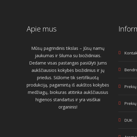
Apie mus
Infor
Mūsų pagrindinis tikslas – Jūsų namų
Kontak
jaukumas ir šiluma su biožidiniais.
Dedame visas pastangas pasiūlyti Jums
Bendro
aukščiausios kokybės biožidinius ir jų
priedus. Siūlome tik sertifikuotą
produkciją, pagamintą iš aukštos kokybės
Prekių
medžiagų, biokuras atitinka aukščiausius
higienos standartus ir yra visiškai
Prekių
organinis!
DUK
Aromat