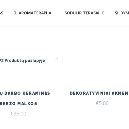
AS
AROMATERAPIJA
SODUI IR TERASAI
ŠILDY
72 Produktų puslapyje
Ų DARBO KERAMINĖS
DEKORATYVINIAI AKMEN
€
5.00
BERŽO MALKOS
€
35.00