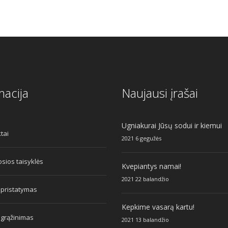
macija
Naujausi įrašai
Ugniakurai Jūsų sodui ir kiemui
tai
2021 6 gegužės
sios taisyklės
Kvepiantys namai!
2021 22 balandžio
 pristatymas
Kepkime vasarą kartu!
 grąžinimas
2021 13 balandžio