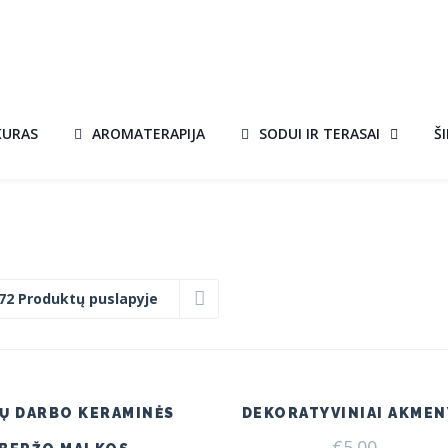
KURAS
AROMATERAPIJA
SODUI IR TERASAI
Š
72 Produktų puslapyje
Ų DARBO KERAMINĖS
DEKORATYVINIAI AKMEN
€
5.00