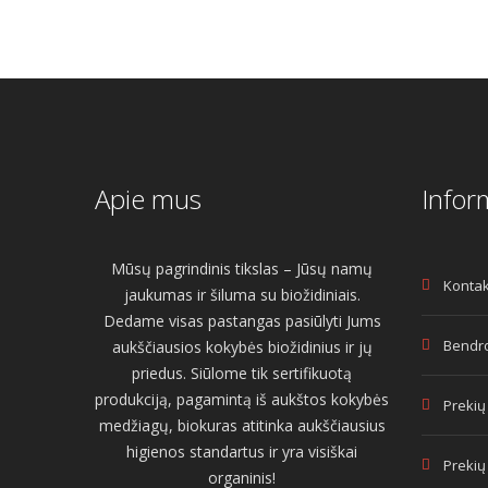
Apie mus
Infor
Mūsų pagrindinis tikslas – Jūsų namų
Kontak
jaukumas ir šiluma su biožidiniais.
Dedame visas pastangas pasiūlyti Jums
Bendro
aukščiausios kokybės biožidinius ir jų
priedus. Siūlome tik sertifikuotą
produkciją, pagamintą iš aukštos kokybės
Prekių
medžiagų, biokuras atitinka aukščiausius
higienos standartus ir yra visiškai
Prekių
organinis!