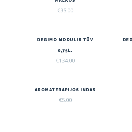
MALKOS
€
35.00
DEGIMO MODULIS TÜV
DE
0,75L.
€
134.00
AROMATERAPIJOS INDAS
€
5.00