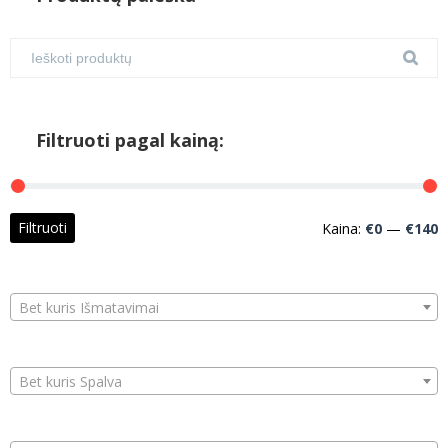
Filtruoti pagal kainą:
M
M
Filtruoti
Kaina:
€0
—
€140
k
k
Bet kuris Išmatavimai
Bet kuris Spalva