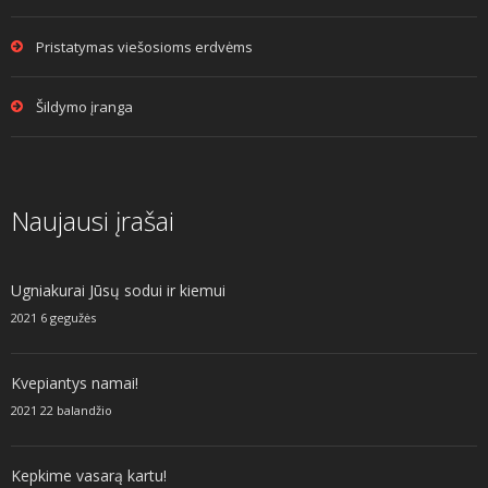
Pristatymas viešosioms erdvėms
Šildymo įranga
Naujausi įrašai
Ugniakurai Jūsų sodui ir kiemui
2021 6 gegužės
Kvepiantys namai!
2021 22 balandžio
Kepkime vasarą kartu!