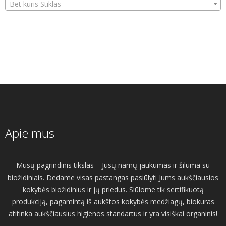
Bet kuris Stiklas
Apie mus
Mūsų pagrindinis tikslas – Jūsų namų jaukumas ir šiluma su
biožidiniais. Dedame visas pastangas pasiūlyti Jums aukščiausios
kokybės biožidinius ir jų priedus. Siūlome tik sertifikuotą
produkciją, pagamintą iš aukštos kokybės medžiagų, biokuras
atitinka aukščiausius higienos standartus ir yra visiškai organinis!