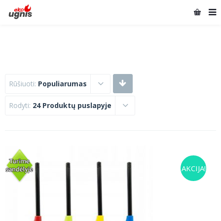
Rūšiuoti:
Populiarumas
Rodyti:
24 Produktų puslapyje
AKCIJA!