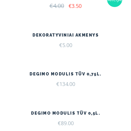
€
4.00
Original
Current
€
3.50
price
price
was:
is:
€4.00.
€3.50.
DEKORATYVINIAI AKMENYS
€
5.00
DEGIMO MODULIS TÜV 0,75L.
€
134.00
DEGIMO MODULIS TÜV 0,5L.
€
89.00