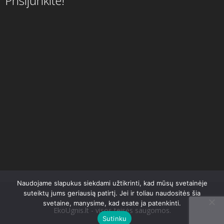
Prisijunkite!
Naudojame slapukus siekdami užtikrinti, kad mūsų svetainėje
suteiktų jums geriausią patirtį. Jei ir toliau naudositės šia
svetaine, manysime, kad esate ja patenkinti.
EkoUgnis.lt - visos teisės saugomos.
Sutinku