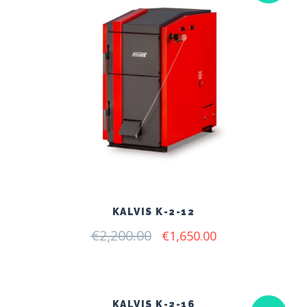
KALVIS K-2-12
€
2,200.00
Original
Current
€
1,650.00
price
price
was:
is:
€2,200.00.
€1,650.00.
KALVIS K-2-16