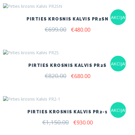
AKCIJA!
PIRTIES KROSNIS KALVIS PR2SN
€
699.00
Original
Current
€
480.00
price
price
was:
is:
€699.00.
€480.00.
AKCIJA!
PIRTIES KROSNIS KALVIS PR2S
€
820.00
Original
Current
€
680.00
price
price
was:
is:
€820.00.
€680.00.
AKCIJA!
PIRTIES KROSNIS KALVIS PR2-1
€
1,150.00
Original
Current
€
930.00
price
price
was:
is: