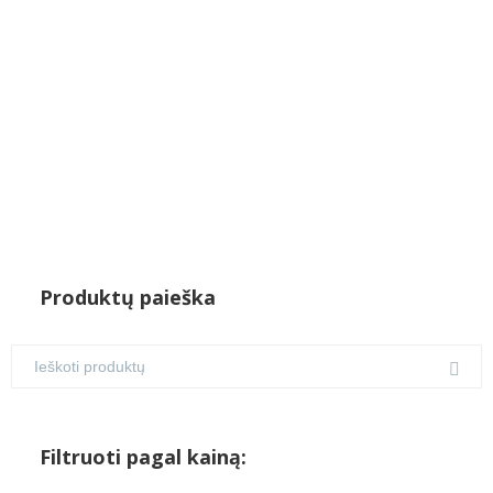
€1,150.00.
€930.00.
Produktų paieška
Filtruoti pagal kainą: