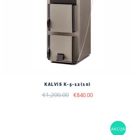
KALVIS K-5-12(10)
€
1,200.00
Original
Current
€
840.00
price
price
was:
is:
€1,200.00.
€840.00.
AKCIJA!