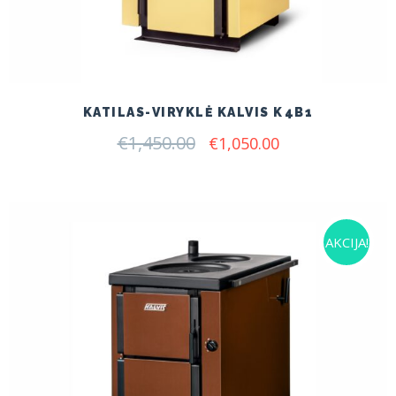
KATILAS-VIRYKLĖ KALVIS K4B1
€
1,450.00
Original
Current
€
1,050.00
price
price
was:
is:
€1,450.00.
€1,050.00.
AKCIJA!