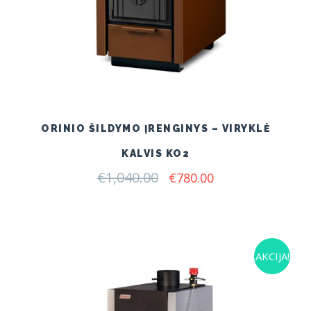
ORINIO ŠILDYMO ĮRENGINYS – VIRYKLĖ
KALVIS KO2
€
1,040.00
Original
Current
€
780.00
price
price
was:
is:
€1,040.00.
€780.00.
AKCIJA!