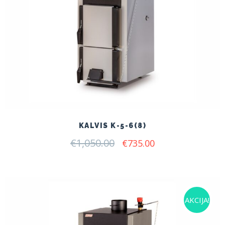
KALVIS K-5-6(8)
€
1,050.00
Original
Current
€
735.00
price
price
was:
is:
€1,050.00.
€735.00.
AKCIJA!