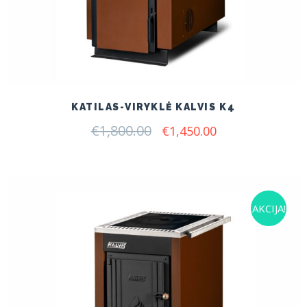
KATILAS-VIRYKLĖ KALVIS K4
€
1,800.00
Original
Current
€
1,450.00
price
price
was:
is:
€1,800.00.
€1,450.00.
AKCIJA!