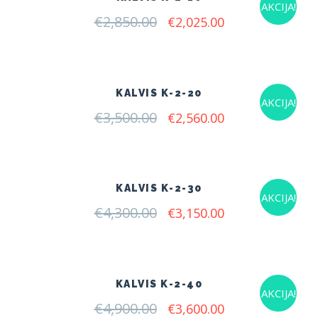
AKCIJA!
€
2,850.00
Original
Current
€
2,025.00
price
price
was:
is:
€2,850.00.
€2,025.00.
KALVIS K-2-20
AKCIJA!
€
3,500.00
Original
Current
€
2,560.00
price
price
was:
is:
€3,500.00.
€2,560.00.
KALVIS K-2-30
AKCIJA!
€
4,300.00
Original
Current
€
3,150.00
price
price
was:
is:
€4,300.00.
€3,150.00.
KALVIS K-2-40
AKCIJA!
€
4,900.00
Original
Current
€
3,600.00