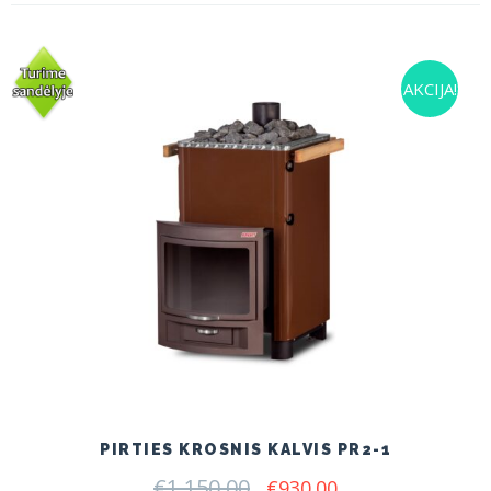
AKCIJA!
PIRTIES KROSNIS KALVIS PR2-1
€
1,150.00
Original
Current
€
930.00