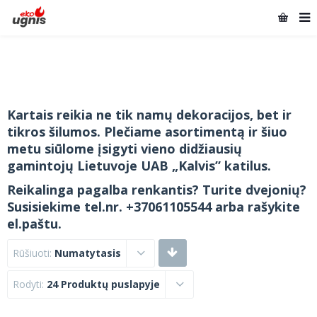
Kartais reikia ne tik namų dekoracijos, bet ir
tikros šilumos. Plečiame asortimentą ir šiuo
metu siūlome įsigyti vieno didžiausių
gamintojų Lietuvoje UAB „Kalvis” katilus.
Reikalinga pagalba renkantis? Turite dvejonių?
Susisiekime tel.nr. +37061105544 arba rašykite
el.paštu.
Rūšiuoti:
Numatytasis
Rodyti:
24 Produktų puslapyje