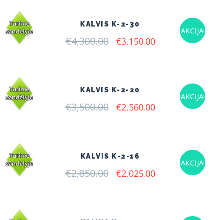
€4,900.00.
€3,600.00.
KALVIS K-2-30
AKCIJA!
€
4,300.00
Original
Current
€
3,150.00
price
price
was:
is:
€4,300.00.
€3,150.00.
KALVIS K-2-20
AKCIJA!
€
3,500.00
Original
Current
€
2,560.00
price
price
was:
is:
€3,500.00.
€2,560.00.
KALVIS K-2-16
AKCIJA!
€
2,850.00
Original
Current
€
2,025.00
price
price
was:
is:
€2,850.00.
€2,025.00.