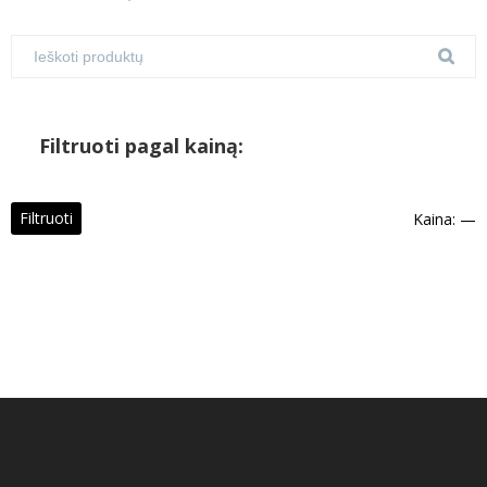
Filtruoti pagal kainą:
M
M
Filtruoti
Kaina:
—
k
k