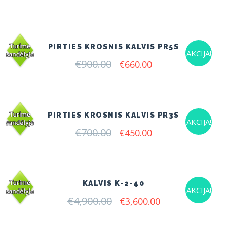
price
price
was:
is:
€900.00.
€825.00.
PIRTIES KROSNIS KALVIS PR5S
AKCIJA!
€
900.00
Original
Current
€
660.00
price
price
was:
is:
€900.00.
€660.00.
PIRTIES KROSNIS KALVIS PR3S
AKCIJA!
€
700.00
Original
Current
€
450.00
price
price
was:
is:
€700.00.
€450.00.
KALVIS K-2-40
AKCIJA!
€
4,900.00
Original
Current
€
3,600.00
price
price
was:
is: