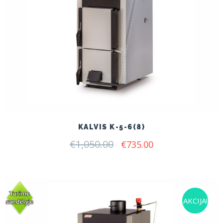
KALVIS K-5-6(8)
€
1,050.00
Original
Current
€
735.00
price
price
was:
is:
€1,050.00.
€735.00.
AKCIJA!