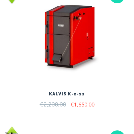
KALVIS K-2-12
€
2,200.00
Original
Current
€
1,650.00
price
price
was:
is:
€2,200.00.
€1,650.00.