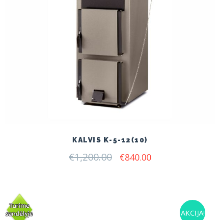
KALVIS K-5-12(10)
€
1,200.00
Original
Current
€
840.00
price
price
was:
is:
€1,200.00.
€840.00.
AKCIJA!