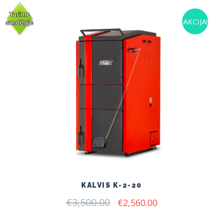
AKCIJA!
KALVIS K-2-20
€
3,500.00
Original
Current
€
2,560.00
price
price
was:
is: