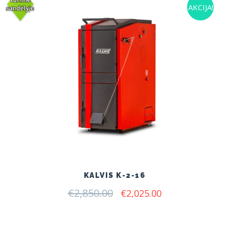
AKCIJA!
KALVIS K-2-16
€
2,850.00
Original
Current
€
2,025.00
price
price
was:
is:
€2,850.00.
€2,025.00.