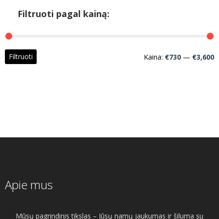
Filtruoti pagal kainą:
M
M
Filtruoti
Kaina:
€730
—
€3,600
k
k
Apie mus
Mūsų pagrindinis tikslas – Jūsų namų jaukumas ir šiluma su