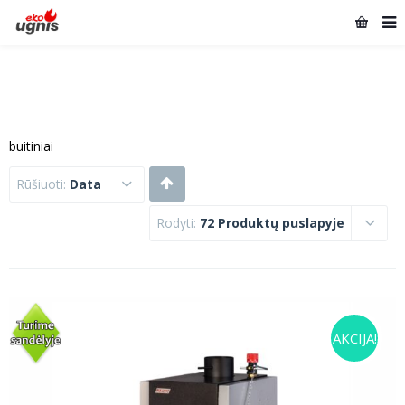
buitiniai
Rūšiuoti:
Data
Rodyti:
72 Produktų puslapyje
AKCIJA!