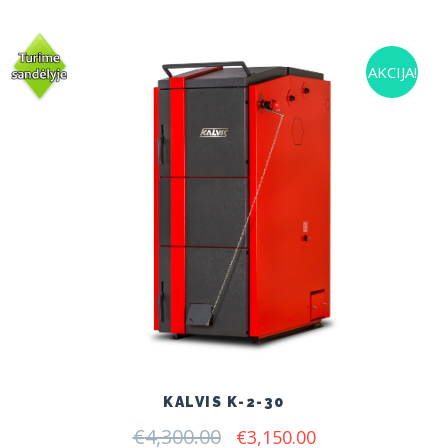
€3,500.00.
€2,560.00.
AKCIJA!
KALVIS K-2-30
€
4,300.00
Original
Current
€
3,150.00