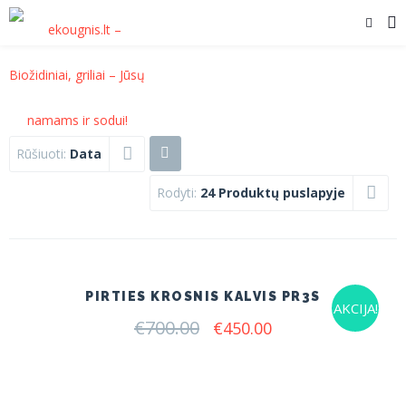
Rūšiuoti:
Data
Rodyti:
24 Produktų puslapyje
PIRTIES KROSNIS KALVIS PR3S
AKCIJA!
€
700.00
Original
Current
€
450.00
price
price
was:
is:
€700.00.
€450.00.