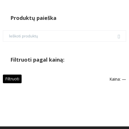
Produktų paieška
Filtruoti pagal kainą:
M
M
Filtruoti
Kaina:
—
k
k