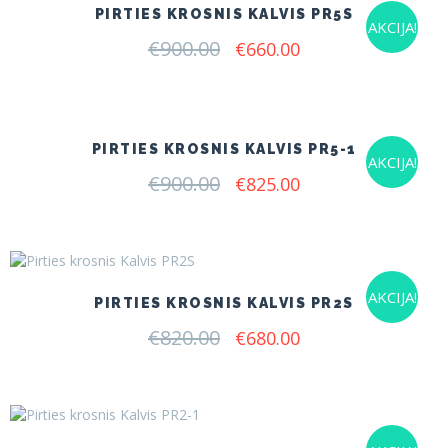
PIRTIES KROSNIS KALVIS PR5S
AKCIJA!
€
900.00
Original
Current
€
660.00
price
price
was:
is:
€900.00.
€660.00.
PIRTIES KROSNIS KALVIS PR5-1
AKCIJA!
€
900.00
Original
Current
€
825.00
price
price
was:
is:
€900.00.
€825.00.
AKCIJA!
PIRTIES KROSNIS KALVIS PR2S
€
820.00
Original
Current
€
680.00
price
price
was:
is:
€820.00.
€680.00.