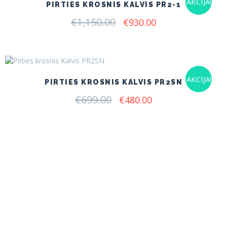
AKCIJA!
PIRTIES KROSNIS KALVIS PR2-1
€
1,150.00
Original
Current
€
930.00
price
price
was:
is:
€1,150.00.
€930.00.
AKCIJA!
PIRTIES KROSNIS KALVIS PR2SN
€
699.00
Original
Current
€
480.00
price
price
was:
is:
€699.00.
€480.00.