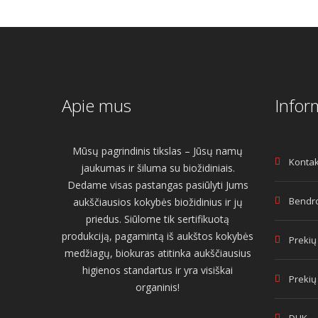
Apie mus
Infor
Mūsų pagrindinis tikslas – Jūsų namų
Kontak
jaukumas ir šiluma su biožidiniais.
Dedame visas pastangas pasiūlyti Jums
Bendro
aukščiausios kokybės biožidinius ir jų
priedus. Siūlome tik sertifikuotą
produkciją, pagamintą iš aukštos kokybės
Prekių
medžiagų, biokuras atitinka aukščiausius
higienos standartus ir yra visiškai
Prekių
organinis!
DUK