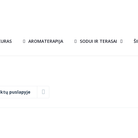
KURAS
AROMATERAPIJA
SODUI IR TERASAI
Š
ktų puslapyje
PIRTIES
A!
AKCIJA!