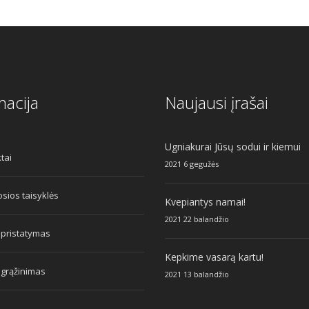
macija
Naujausi įrašai
Ugniakurai Jūsų sodui ir kiemui
tai
2021 6 gegužės
sios taisyklės
Kvepiantys namai!
2021 22 balandžio
 pristatymas
Kepkime vasarą kartu!
 grąžinimas
2021 13 balandžio