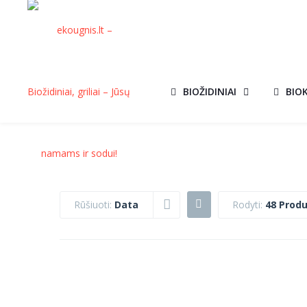
BIOŽIDINIAI
BIO
Rūšiuoti:
Data
Rodyti:
48 Produ
PIRTIES
AKCIJA!
AKCIJ
PIRTIES