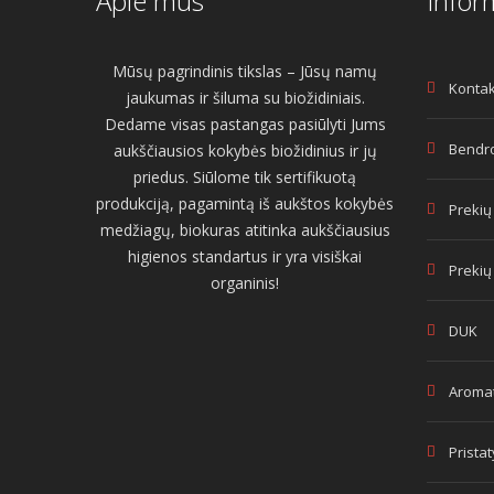
Apie mus
Infor
Mūsų pagrindinis tikslas – Jūsų namų
Kontak
jaukumas ir šiluma su biožidiniais.
Dedame visas pastangas pasiūlyti Jums
Bendro
aukščiausios kokybės biožidinius ir jų
priedus. Siūlome tik sertifikuotą
produkciją, pagamintą iš aukštos kokybės
Prekių
medžiagų, biokuras atitinka aukščiausius
higienos standartus ir yra visiškai
Prekių
organinis!
DUK
Aromat
Prista