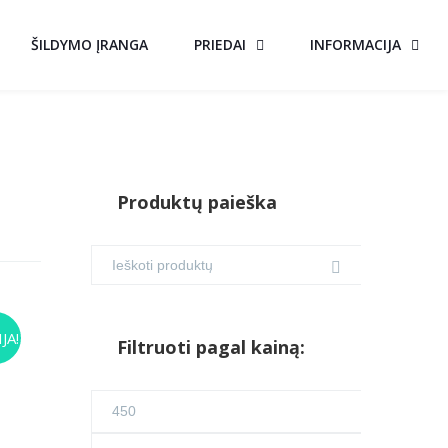
ŠILDYMO ĮRANGA
PRIEDAI
INFORMACIJA
Produktų paieška
IS
JA!
Filtruoti pagal kainą:
urrent
Min
ice
kaina
Maks