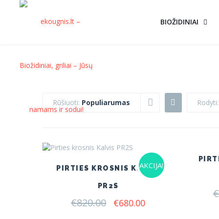
BIOŽIDINIAI
Rūšiuoti:
Populiarumas
Rodyti
PIRT
AKCIJA!
PIRTIES KROSNIS KALVIS
PR2S
€
€
820.00
Original
Current
€
680.00
price
price