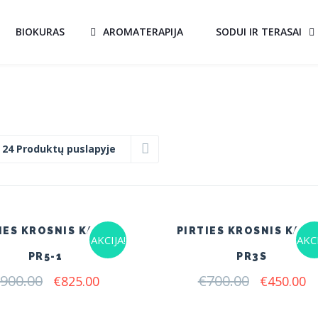
BIOKURAS
AROMATERAPIJA
SODUI IR TERASAI
:
24 Produktų puslapyje
IES KROSNIS KALVIS
PIRTIES KROSNIS KALV
AKCIJA!
AKCI
PR5-1
PR3S
900.00
Original
Current
€
700.00
Original
C
€
825.00
€
450.00
price
price
price
pr
was:
is:
was:
is: