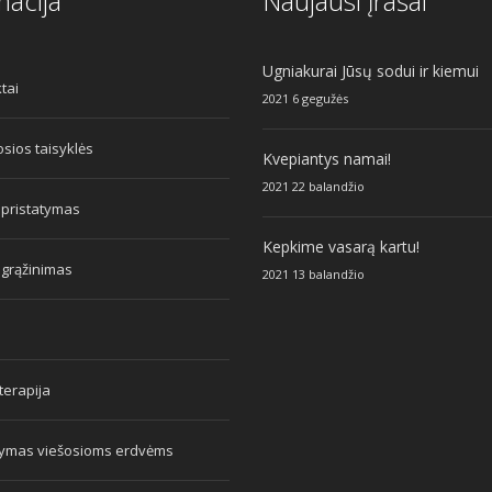
macija
Naujausi įrašai
Ugniakurai Jūsų sodui ir kiemui
tai
2021 6 gegužės
sios taisyklės
Kvepiantys namai!
2021 22 balandžio
 pristatymas
Kepkime vasarą kartu!
 grąžinimas
2021 13 balandžio
erapija
tymas viešosioms erdvėms