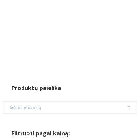
was:
is:
€700.00.
€450.00.
Produktų paieška
Filtruoti pagal kainą: