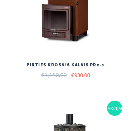
PIRTIES KROSNIS KALVIS PR2-1
€
1,150.00
Original
Current
€
930.00
price
price
was:
is:
€1,150.00.
€930.00.
AKCIJA!