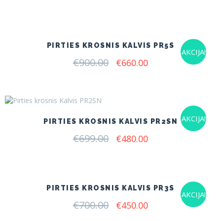
price
price
was:
is:
€820.00.
€680.00.
PIRTIES KROSNIS KALVIS PR5S
AKCIJA!
€
900.00
Original
Current
€
660.00
price
price
was:
is:
€900.00.
€660.00.
AKCIJA!
PIRTIES KROSNIS KALVIS PR2SN
€
699.00
Original
Current
€
480.00
price
price
was:
is:
€699.00.
€480.00.
PIRTIES KROSNIS KALVIS PR3S
AKCIJA!
€
700.00
Original
Current
€
450.00
price
price