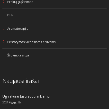
Prekių grąžinimas
DUK
Aromaterapija
Pristatymas viešosioms erdvėms
Šildymo įranga
Naujausi įrašai
Ugniakurai Jūsų sodui ir kiemui
2021 6 gegužės