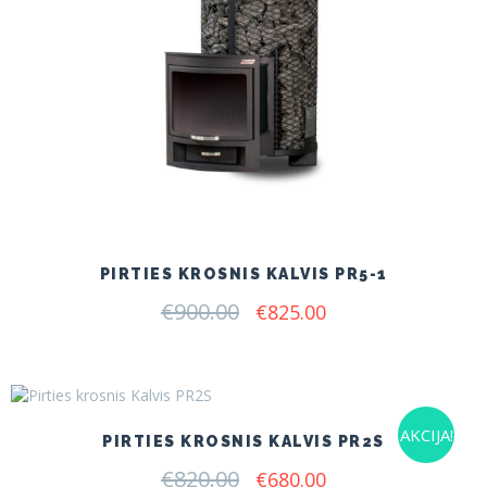
PIRTIES KROSNIS KALVIS PR5-1
€
900.00
Original
Current
€
825.00
price
price
was:
is:
€900.00.
€825.00.
AKCIJA!
PIRTIES KROSNIS KALVIS PR2S
€
820.00
Original
Current
€
680.00