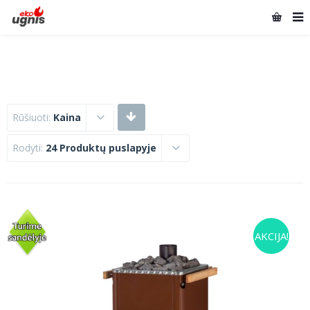
Rūšiuoti:
Kaina
Rodyti:
24 Produktų puslapyje
AKCIJA!