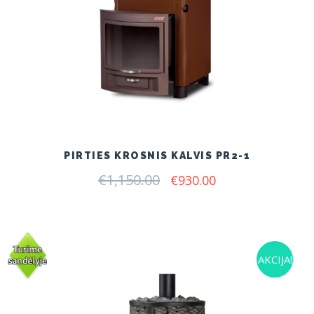
PIRTIES KROSNIS KALVIS PR2-1
€
1,150.00
Original
Current
€
930.00
price
price
was:
is:
€1,150.00.
€930.00.
AKCIJA!