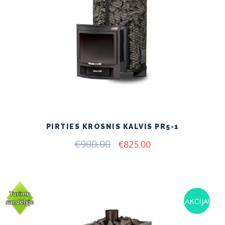
PIRTIES KROSNIS KALVIS PR5-1
€
900.00
Original
Current
€
825.00
price
price
was:
is:
€900.00.
€825.00.
AKCIJA!