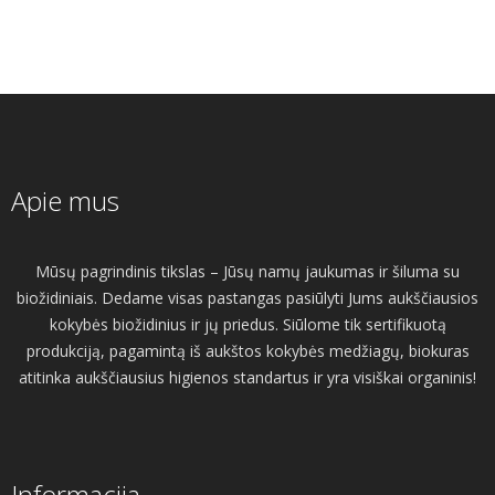
Apie mus
Mūsų pagrindinis tikslas – Jūsų namų jaukumas ir šiluma su
biožidiniais. Dedame visas pastangas pasiūlyti Jums aukščiausios
kokybės biožidinius ir jų priedus. Siūlome tik sertifikuotą
produkciją, pagamintą iš aukštos kokybės medžiagų, biokuras
atitinka aukščiausius higienos standartus ir yra visiškai organinis!
Informacija