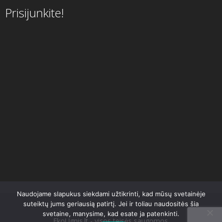
Prisijunkite!
Naudojame slapukus siekdami užtikrinti, kad mūsų svetainėje
suteiktų jums geriausią patirtį. Jei ir toliau naudositės šia
svetaine, manysime, kad esate ja patenkinti.
EkoUgnis.lt - visos teisės saugomos.