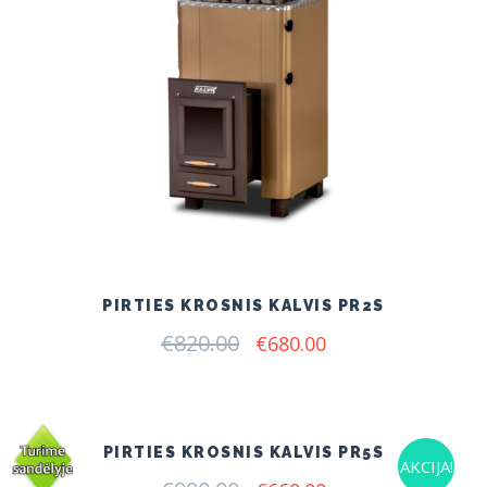
PIRTIES KROSNIS KALVIS PR2S
€
820.00
Original
Current
€
680.00
price
price
was:
is:
€820.00.
€680.00.
PIRTIES KROSNIS KALVIS PR5S
AKCIJA!