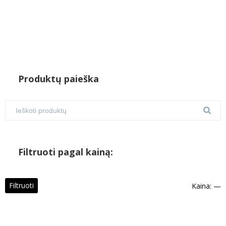
Produktų paieška
Filtruoti pagal kainą:
M
M
Filtruoti
Kaina:
—
k
k