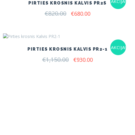
AKCIJA!
PIRTIES KROSNIS KALVIS PR2S
€
820.00
Original
Current
€
680.00
price
price
was:
is:
€820.00.
€680.00.
AKCIJA!
PIRTIES KROSNIS KALVIS PR2-1
€
1,150.00
Original
Current
€
930.00
price
price
was:
is:
€1,150.00.
€930.00.