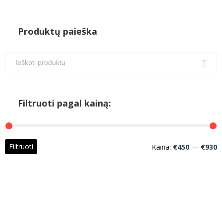
Produktų paieška
Filtruoti pagal kainą:
M
M
Filtruoti
Kaina:
€450
—
€930
k
k