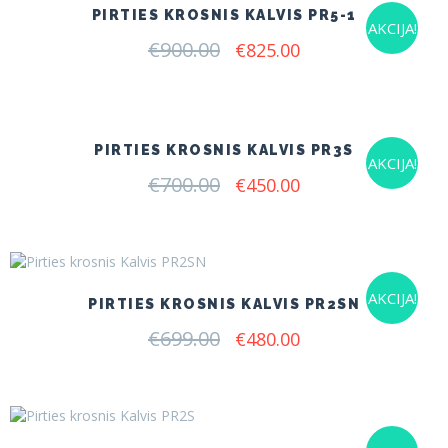
PIRTIES KROSNIS KALVIS PR5-1
AKCIJA!
€
900.00
Original
Current
€
825.00
price
price
was:
is:
€900.00.
€825.00.
PIRTIES KROSNIS KALVIS PR3S
AKCIJA!
€
700.00
Original
Current
€
450.00
price
price
was:
is:
€700.00.
€450.00.
AKCIJA!
PIRTIES KROSNIS KALVIS PR2SN
€
699.00
Original
Current
€
480.00
price
price
was:
is:
€699.00.
€480.00.