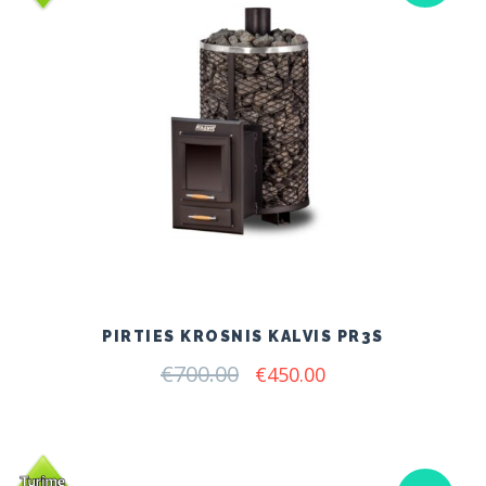
PIRTIES KROSNIS KALVIS PR3S
€
700.00
Original
Current
€
450.00
price
price
was:
is:
€700.00.
€450.00.