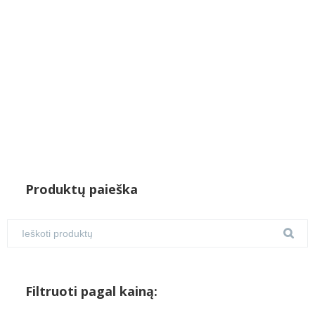
€900.00.
€660.00.
Produktų paieška
Filtruoti pagal kainą: