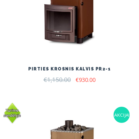
PIRTIES KROSNIS KALVIS PR2-1
€
1,150.00
Original
Current
€
930.00
price
price
was:
is:
€1,150.00.
€930.00.
AKCIJA!