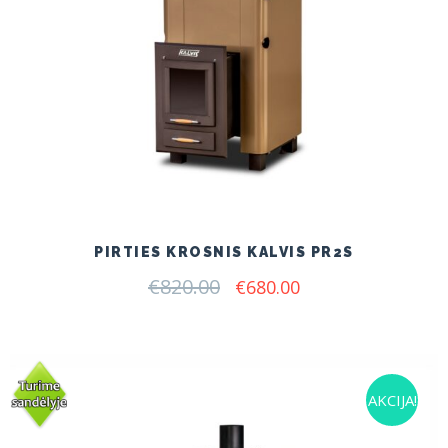
PIRTIES KROSNIS KALVIS PR2S
€
820.00
Original
Current
€
680.00
price
price
was:
is:
€820.00.
€680.00.
AKCIJA!