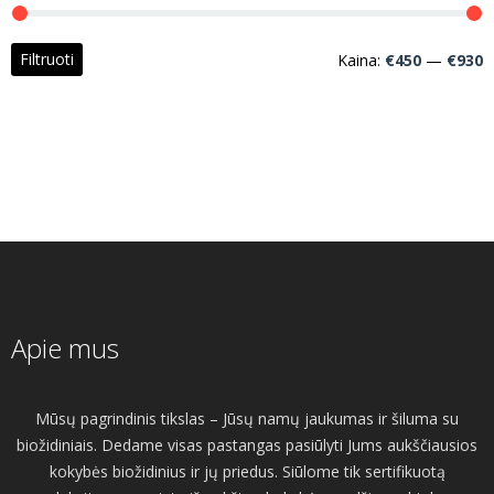
M
M
Filtruoti
Kaina:
€450
—
€930
k
k
Apie mus
Mūsų pagrindinis tikslas – Jūsų namų jaukumas ir šiluma su
biožidiniais. Dedame visas pastangas pasiūlyti Jums aukščiausios
kokybės biožidinius ir jų priedus. Siūlome tik sertifikuotą