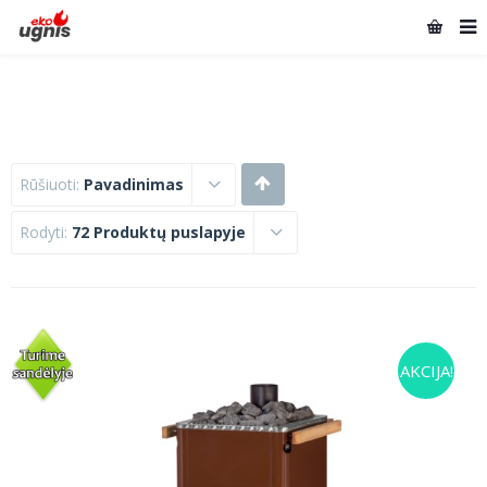
Rūšiuoti:
Pavadinimas
Rodyti:
72 Produktų puslapyje
AKCIJA!