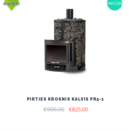
AKCIJA!
PIRTIES KROSNIS KALVIS PR5-1
€
900.00
Original
Current
€
825.00
price
price
was:
is:
€900.00.
€825.00.