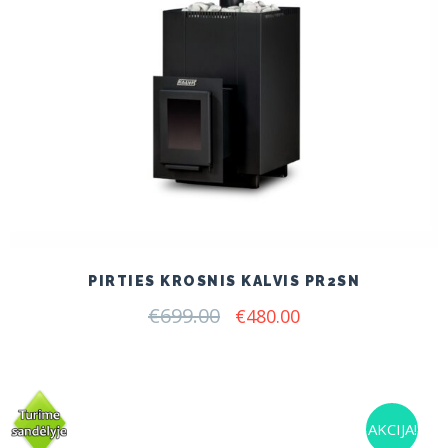
PIRTIES KROSNIS KALVIS PR2SN
€
699.00
Original
Current
€
480.00
price
price
was:
is:
€699.00.
€480.00.
AKCIJA!