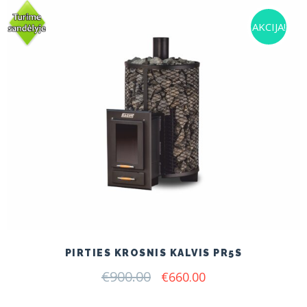
AKCIJA!
PIRTIES KROSNIS KALVIS PR5S
€
900.00
Original
Current
€
660.00
price
price
was:
is: