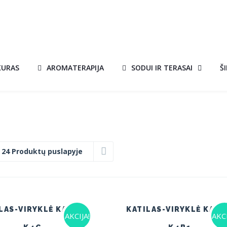
KURAS
AROMATERAPIJA
SODUI IR TERASAI
Š
:
24 Produktų puslapyje
LAS-VIRYKLĖ KALVIS
KATILAS-VIRYKLĖ KALV
AKCIJA!
AKCI