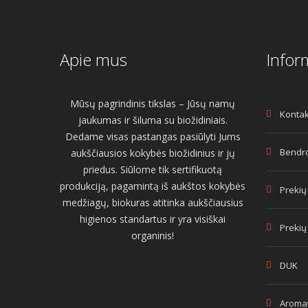
Apie mus
Infor
Mūsų pagrindinis tikslas – Jūsų namų
Kontak
jaukumas ir šiluma su biožidiniais.
Dedame visas pastangas pasiūlyti Jums
Bendro
aukščiausios kokybės biožidinius ir jų
priedus. Siūlome tik sertifikuotą
produkciją, pagamintą iš aukštos kokybės
Prekių
medžiagų, biokuras atitinka aukščiausius
higienos standartus ir yra visiškai
Prekių
organinis!
DUK
Aromat