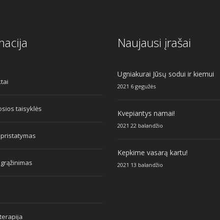
macija
Naujausi įrašai
Ugniakurai Jūsų sodui ir kiemui
tai
2021 6 gegužės
sios taisyklės
Kvepiantys namai!
2021 22 balandžio
 pristatymas
Kepkime vasarą kartu!
 grąžinimas
2021 13 balandžio
erapija