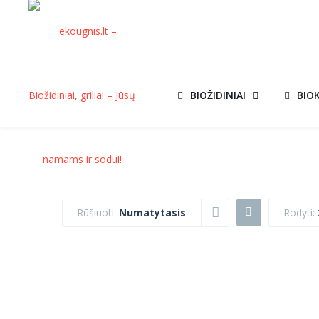
BIOŽIDINIAI
BIO
Rūšiuoti:
Numatytasis
Rodyti:
KATILAS-
KATILAS-
AKCIJA!
AKCIJ
VIRYKLĖ KALVIS
VIRYKLĖ KALVI