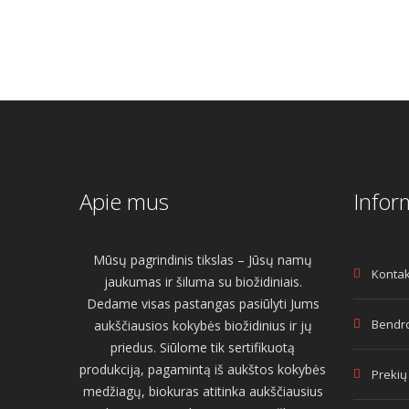
Apie mus
Infor
Mūsų pagrindinis tikslas – Jūsų namų
Kontak
jaukumas ir šiluma su biožidiniais.
Dedame visas pastangas pasiūlyti Jums
Bendro
aukščiausios kokybės biožidinius ir jų
priedus. Siūlome tik sertifikuotą
produkciją, pagamintą iš aukštos kokybės
Prekių
medžiagų, biokuras atitinka aukščiausius