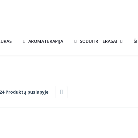
KURAS
AROMATERAPIJA
SODUI IR TERASAI
Š
24 Produktų puslapyje
KATILAS-
A!
AKCIJA!
S
VIRYKLĖ KALVIS