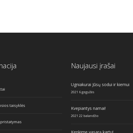
macija
Naujausi įrašai
Ugniakurai Jūsų sodui ir kiemui
tai
2021 6 gegužės
sios taisyklės
Kvepiantys namai!
2021 22 balandžio
 pristatymas
Kepkime vasarą kartu!