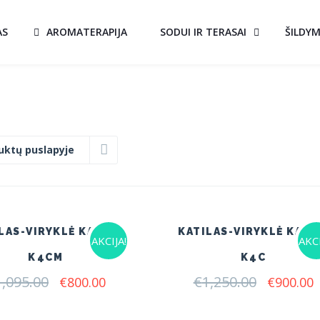
AS
AROMATERAPIJA
SODUI IR TERASAI
ŠILDY
uktų puslapyje
LAS-VIRYKLĖ KALVIS
KATILAS-VIRYKLĖ KALV
AKCIJA!
AKCI
K4CM
K4C
1,095.00
Original
Current
€
1,250.00
Original
C
€
800.00
€
900.00
price
price
price
p
was:
is:
was:
i