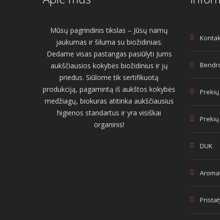
Mūsų pagrindinis tikslas – Jūsų namų
Kontak
jaukumas ir šiluma su biožidiniais.
Dedame visas pastangas pasiūlyti Jums
Bendro
aukščiausios kokybės biožidinius ir jų
priedus. Siūlome tik sertifikuotą
produkciją, pagamintą iš aukštos kokybės
Prekių
medžiagų, biokuras atitinka aukščiausius
higienos standartus ir yra visiškai
Prekių
organinis!
DUK
Aromat
Prista