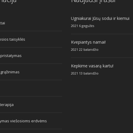
Ugniakurai Jūsų sodui ir kiemui
tai
2021 6 gegužės
sios taisyklės
Kvepiantys namai!
2021 22 balandžio
 pristatymas
Kepkime vasarą kartu!
 grąžinimas
2021 13 balandžio
erapija
tymas viešosioms erdvėms