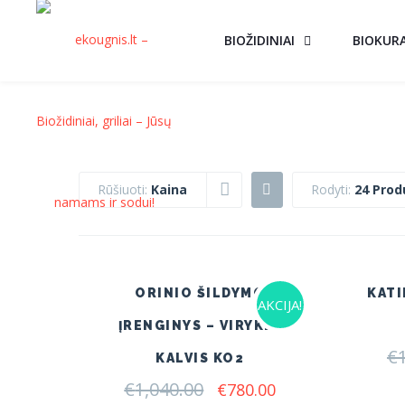
BIOŽIDINIAI
BIOKUR
Rūšiuoti:
Kaina
Rodyti:
24 Prod
ORINIO ŠILDYMO
KATI
AKCIJA!
ĮRENGINYS – VIRYKLĖ
€
KALVIS KO2
€
1,040.00
Original
Current
€
780.00