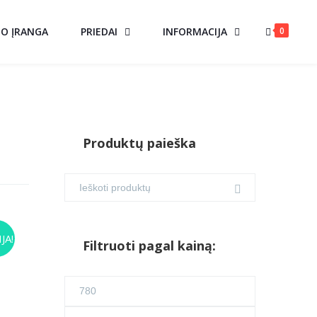
0
MO ĮRANGA
PRIEDAI
INFORMACIJA
Produktų paieška
IS
JA!
Filtruoti pagal kainą:
urrent
Min
rice
s:
kaina
Maks