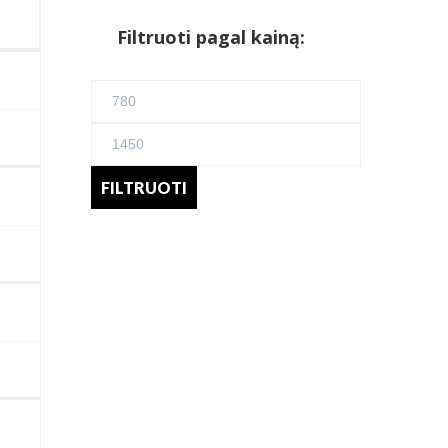
Filtruoti pagal kainą:
Min
kaina
Maks
kaina
FILTRUOTI