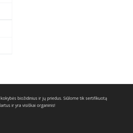
kybės biožidinius ir jų priedus. Siūlome tik sertifikuotą
us ir yra visiškai organinis!