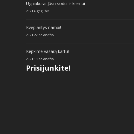
Ugniakurai Jūsų sodui ir kiemui
2021 6 gegužės
Kvepiantys namai!
2021 22 balandžio
Kepkime vasarą kartu!
2021 13 balandžio
Prisijunkite!