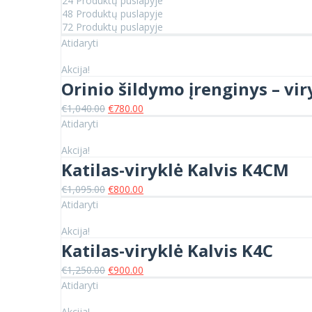
24 Produktų puslapyje
48 Produktų puslapyje
72 Produktų puslapyje
Atidaryti
Akcija!
Orinio šildymo įrenginys – vir
Original
Current
€
1,040.00
€
780.00
price
price
Atidaryti
was:
is:
€1,040.00.
€780.00.
Akcija!
Katilas-viryklė Kalvis K4CM
Original
Current
€
1,095.00
€
800.00
price
price
Atidaryti
was:
is:
€1,095.00.
€800.00.
Akcija!
Katilas-viryklė Kalvis K4C
Original
Current
€
1,250.00
€
900.00
price
price
Atidaryti
was:
is:
€1,250.00.
€900.00.
Akcija!