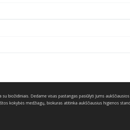
su biožidiniais. Dedame visas pastangas pasiūlyti Jums aukščiausios ko
štos kokybės medžiagų, biokuras atitinka aukščiausius higienos standart