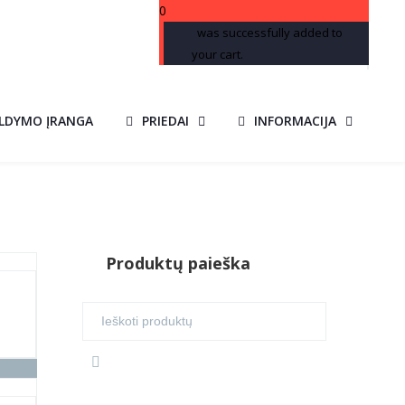
0
was successfully added to
your cart.
ILDYMO ĮRANGA
PRIEDAI
INFORMACIJA
Produktų paieška
Search
for: