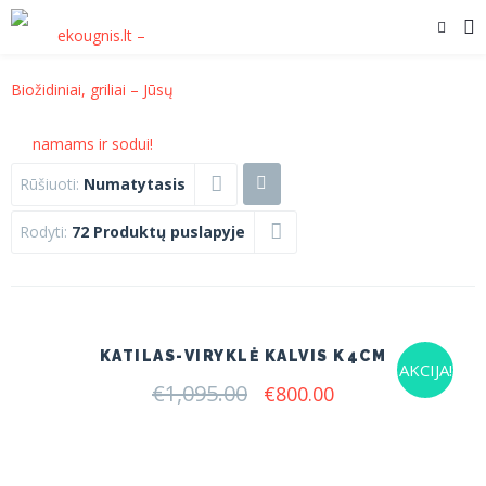
Rūšiuoti:
Numatytasis
Rodyti:
72 Produktų puslapyje
KATILAS-VIRYKLĖ KALVIS K4CM
AKCIJA!
€
1,095.00
Original
Current
€
800.00
price
price
was:
is:
€1,095.00.
€800.00.