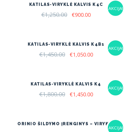
KATILAS-VIRYKLĖ KALVIS K4C
AKCIJA!
€
1,250.00
Original
Current
€
900.00
price
price
was:
is:
€1,250.00.
€900.00.
KATILAS-VIRYKLĖ KALVIS K4B1
AKCIJA!
€
1,450.00
Original
Current
€
1,050.00
price
price
was:
is:
€1,450.00.
€1,050.00.
KATILAS-VIRYKLĖ KALVIS K4
AKCIJA!
€
1,800.00
Original
Current
€
1,450.00
price
price
was:
is:
€1,800.00.
€1,450.00.
ORINIO ŠILDYMO ĮRENGINYS – VIRYKLĖ
AKCIJA!