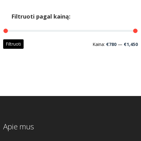
Filtruoti pagal kainą:
M
M
Filtruoti
Kaina:
€780
—
€1,450
k
k
Apie mus