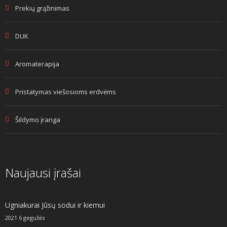
Prekių grąžinimas
DUK
Aromaterapija
Pristatymas viešosioms erdvėms
Šildymo įranga
Naujausi įrašai
Ugniakurai Jūsų sodui ir kiemui
2021 6 gegužės