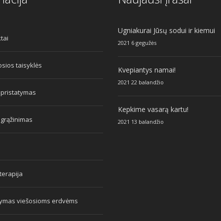
Ugniakurai Jūsų sodui ir kiemui
tai
2021 6 gegužės
sios taisyklės
Kvepiantys namai!
2021 22 balandžio
 pristatymas
Kepkime vasarą kartu!
 grąžinimas
2021 13 balandžio
erapija
tymas viešosioms erdvėms