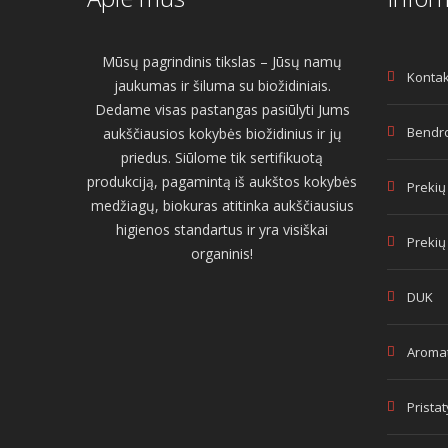
Mūsų pagrindinis tikslas – Jūsų namų
Kontak
jaukumas ir šiluma su biožidiniais.
Dedame visas pastangas pasiūlyti Jums
Bendro
aukščiausios kokybės biožidinius ir jų
priedus. Siūlome tik sertifikuotą
produkciją, pagamintą iš aukštos kokybės
Prekių
medžiagų, biokuras atitinka aukščiausius
higienos standartus ir yra visiškai
Prekių
organinis!
DUK
Aromat
Prista