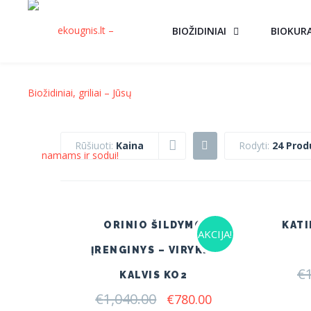
BIOŽIDINIAI
BIOKUR
Rūšiuoti:
Kaina
Rodyti:
24 Prod
ORINIO ŠILDYMO
KATI
AKCIJA!
ĮRENGINYS – VIRYKLĖ
€
KALVIS KO2
€
1,040.00
Original
Current
€
780.00