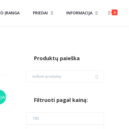
0
MO ĮRANGA
PRIEDAI
INFORMACIJA
Produktų paieška
IS
JA!
Filtruoti pagal kainą:
urrent
Min
rice
s:
kaina
Maks