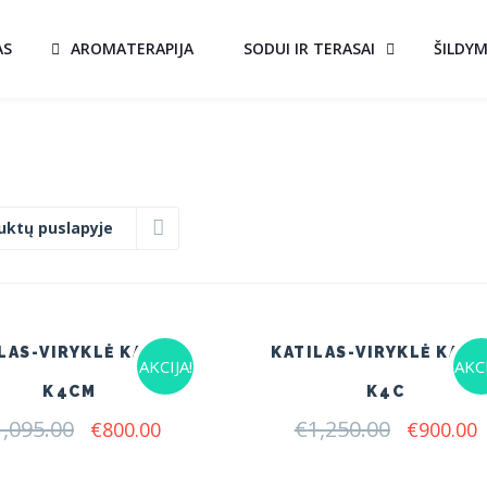
AS
AROMATERAPIJA
SODUI IR TERASAI
ŠILDY
uktų puslapyje
LAS-VIRYKLĖ KALVIS
KATILAS-VIRYKLĖ KALV
AKCIJA!
AKCI
K4CM
K4C
1,095.00
Original
Current
€
1,250.00
Original
C
€
800.00
€
900.00
price
price
price
p
was:
is:
was:
i