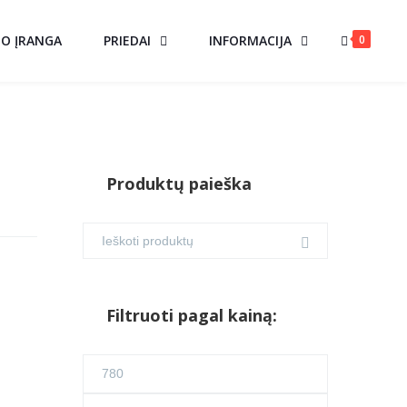
0
MO ĮRANGA
PRIEDAI
INFORMACIJA
Produktų paieška
Filtruoti pagal kainą:
Min
kaina
Maks