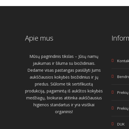
Apie mus
Infor
Mūsų pagrindinis tikslas – Jūsų namų
Kontak
jaukumas ir šiluma su biožidiniais.
Dedame visas pastangas pasiūlyti Jums
Bendro
aukščiausios kokybės biožidinius ir jų
priedus. Siūlome tik sertifikuotą
produkciją, pagamintą iš aukštos kokybės
Prekių
medžiagų, biokuras atitinka aukščiausius
higienos standartus ir yra visiškai
Prekių
organinis!
DUK