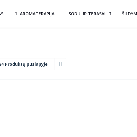
AS
AROMATERAPIJA
SODUI IR TERASAI
ŠILDY
24 Produktų puslapyje
KATILAS-
A!
AKCIJA!
S
VIRYKLĖ KALVIS
K4C
€
1,250.00
rent
Original
Current
€
900.00