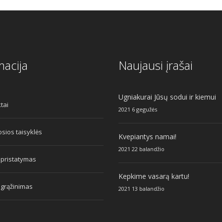
macija
Naujausi įrašai
Ugniakurai Jūsų sodui ir kiemui
tai
2021 6 gegužės
sios taisyklės
Kvepiantys namai!
2021 22 balandžio
 pristatymas
Kepkime vasarą kartu!
 grąžinimas
2021 13 balandžio