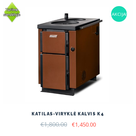
AKCIJA!
KATILAS-VIRYKLĖ KALVIS K4
€
1,800.00
Original
Current
€
1,450.00
price
price
was:
is: