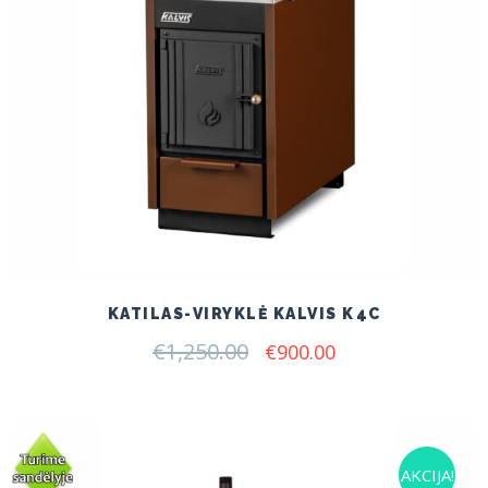
KATILAS-VIRYKLĖ KALVIS K4C
€
1,250.00
Original
Current
€
900.00
price
price
was:
is:
€1,250.00.
€900.00.
AKCIJA!