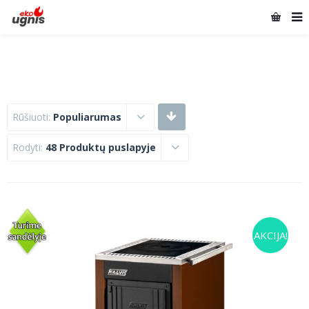
Rūšiuoti:
Populiarumas
Rodyti:
48 Produktų puslapyje
AKCIJA!