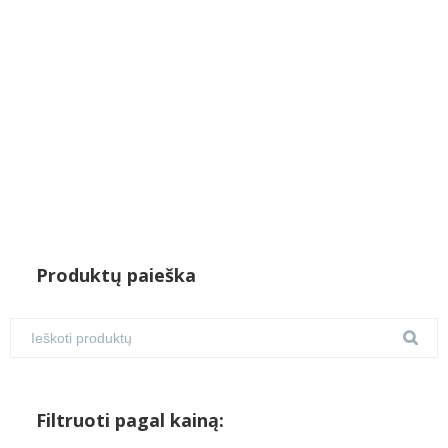
€1,800.00.
€1,450.00.
Produktų paieška
Filtruoti pagal kainą: