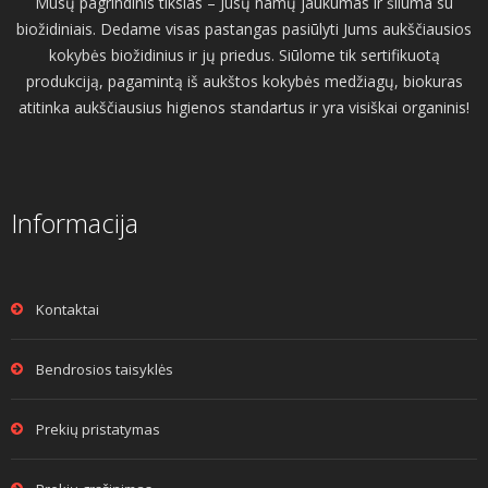
Mūsų pagrindinis tikslas – Jūsų namų jaukumas ir šiluma su
biožidiniais. Dedame visas pastangas pasiūlyti Jums aukščiausios
kokybės biožidinius ir jų priedus. Siūlome tik sertifikuotą
produkciją, pagamintą iš aukštos kokybės medžiagų, biokuras
atitinka aukščiausius higienos standartus ir yra visiškai organinis!
Informacija
Kontaktai
Bendrosios taisyklės
Prekių pristatymas