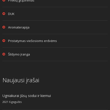
Prekių grąžinimas
DUK
Aromaterapija
Pristatymas viešosioms erdvėms
Šildymo įranga
Naujausi įrašai
Ugniakurai Jūsų sodui ir kiemui
2021 6 gegužės