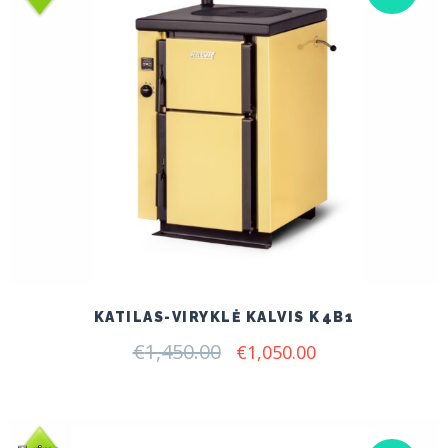
KATILAS-VIRYKLĖ KALVIS K4B1
€
1,450.00
Original
Current
€
1,050.00
price
price
was:
is:
€1,450.00.
€1,050.00.