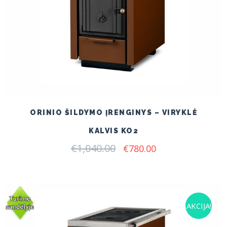
ORINIO ŠILDYMO ĮRENGINYS – VIRYKLĖ
KALVIS KO2
€
1,040.00
Original
Current
€
780.00
price
price
was:
is:
€1,040.00.
€780.00.
AKCIJA!