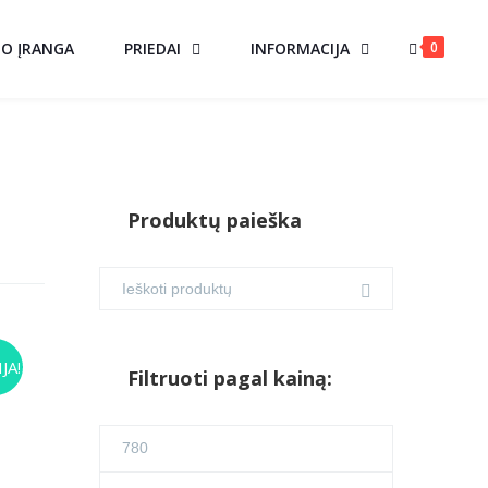
0
MO ĮRANGA
PRIEDAI
INFORMACIJA
Produktų paieška
IS
JA!
Filtruoti pagal kainą:
Current
Min
price
is:
kaina
Maks