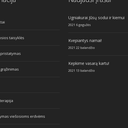
Ugniakurai Jūsų sodui ir kiemui
tai
2021 6 gegužės
sios taisyklės
Kvepiantys namai!
2021 22 balandžio
 pristatymas
Kepkime vasarą kartu!
 grąžinimas
2021 13 balandžio
erapija
tymas viešosioms erdvėms