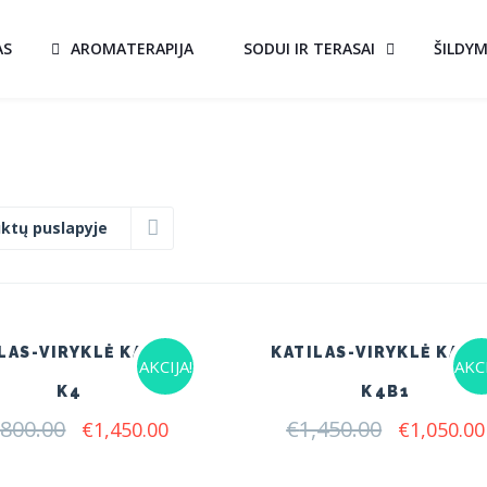
AS
AROMATERAPIJA
SODUI IR TERASAI
ŠILDY
ktų puslapyje
LAS-VIRYKLĖ KALVIS
KATILAS-VIRYKLĖ KALV
AKCIJA!
AKCI
K4
K4B1
,800.00
Original
Current
€
1,450.00
Original
€
1,450.00
€
1,050.00
price
price
price
was:
is:
was: