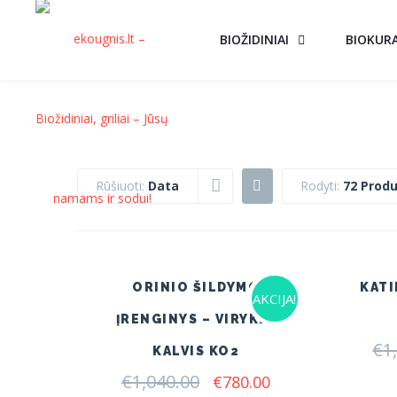
BIOŽIDINIAI
BIOKUR
Rūšiuoti:
Data
Rodyti:
72 Produ
ORINIO ŠILDYMO
KATI
AKCIJA!
ĮRENGINYS – VIRYKLĖ
€
1
KALVIS KO2
€
1,040.00
Original
Current
€
780.00