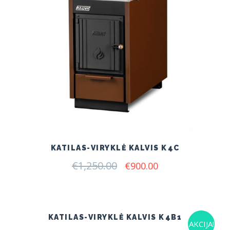
KATILAS-VIRYKLĖ KALVIS K4C
€
1,250.00
Original
Current
€
900.00
price
price
was:
is:
€1,250.00.
€900.00.
KATILAS-VIRYKLĖ KALVIS K4B1
AKCIJA!