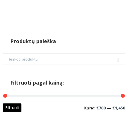
Produktų paieška
Filtruoti pagal kainą:
M
M
Filtruoti
Kaina:
€780
—
€1,450
k
k