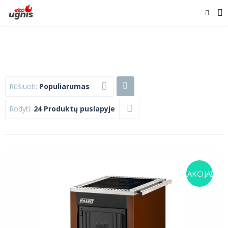
Rūšiuoti:
Populiarumas
Rodyti:
24 Produktų puslapyje
AKCIJA!