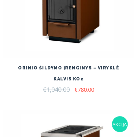
ORINIO ŠILDYMO ĮRENGINYS – VIRYKLĖ
KALVIS KO2
€
1,040.00
Original
Current
€
780.00
price
price
was:
is:
€1,040.00.
€780.00.
AKCIJA!