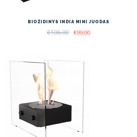
BIOŽIDINYS INDIA MINI JUODAS
€
106.00
Original
Current
€
99.00
price
price
was:
is:
€106.00.
€99.00.