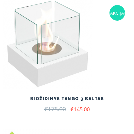
AKCIJA!
BIOŽIDINYS TANGO 3 BALTAS
€
175.00
Original
Current
€
145.00
price
price
was:
is:
€175.00.
€145.00.