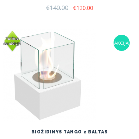
€
140.00
Original
Current
€
120.00
price
price
was:
is:
€140.00.
€120.00.
AKCIJA!
BIOŽIDINYS TANGO 2 BALTAS