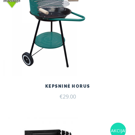
KEPSNINĖ HORUS
€
29.00
AKCIJA!