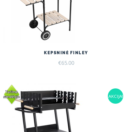
KEPSNINĖ FINLEY
€
65.00
AKCIJA!