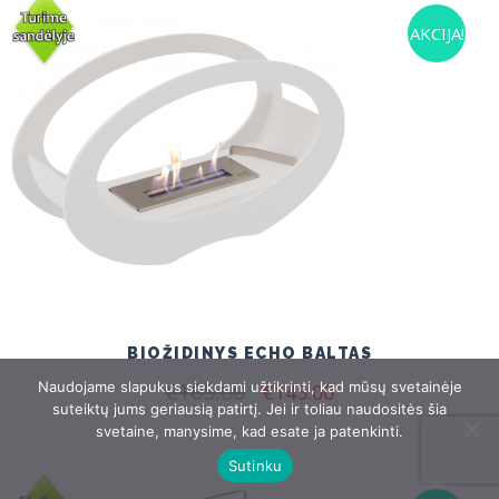
AKCIJA!
BIOŽIDINYS ECHO BALTAS
€
165.00
Original
Current
Naudojame slapukus siekdami užtikrinti, kad mūsų svetainėje
€
145.00
price
price
suteiktų jums geriausią patirtį. Jei ir toliau naudositės šia
was:
is:
svetaine, manysime, kad esate ja patenkinti.
€165.00.
€145.00.
Sutinku