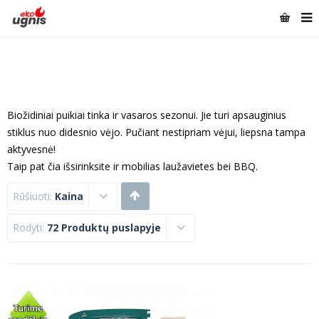
Biožidiniai puikiai tinka ir vasaros sezonui. Jie turi apsauginius
stiklus nuo didesnio vėjo. Pučiant nestipriam vėjui, liepsna tampa
aktyvesnė!
Taip pat čia išsirinksite ir mobilias laužavietes bei BBQ.
Rūšiuoti:
Kaina
Rodyti:
72 Produktų puslapyje