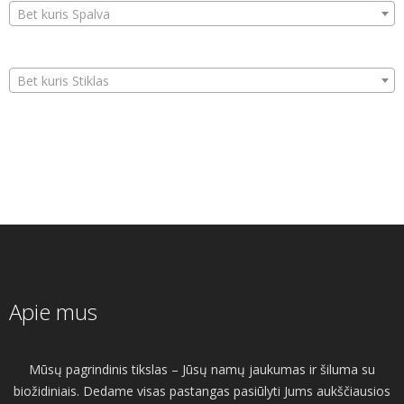
Bet kuris Spalva
Bet kuris Stiklas
Apie mus
Mūsų pagrindinis tikslas – Jūsų namų jaukumas ir šiluma su
biožidiniais. Dedame visas pastangas pasiūlyti Jums aukščiausios