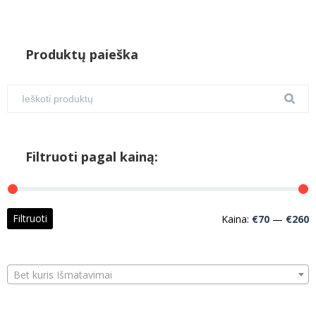
Produktų paieška
Filtruoti pagal kainą:
M
M
Filtruoti
Kaina:
€70
—
€260
k
k
Bet kuris Išmatavimai