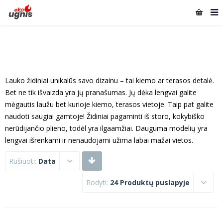
Lauko židiniai unikalūs savo dizainu – tai kiemo ar terasos detalė.
Bet ne tik išvaizda yra jų pranašumas. Jų dėka lengvai galite
mėgautis laužu bet kurioje kiemo, terasos vietoje. Taip pat galite
naudoti saugiai gamtoje! Židiniai pagaminti iš storo, kokybiško
nerūdijančio plieno, todėl yra ilgaamžiai. Dauguma modelių yra
lengvai išrenkami ir nenaudojami užima labai mažai vietos.
Rūšiuoti:
Data
Rodyti:
24 Produktų puslapyje