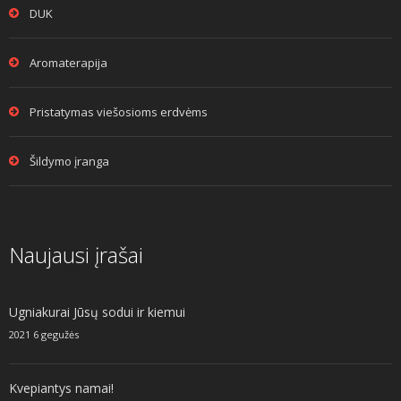
DUK
Aromaterapija
Pristatymas viešosioms erdvėms
Šildymo įranga
Naujausi įrašai
Ugniakurai Jūsų sodui ir kiemui
2021 6 gegužės
Kvepiantys namai!