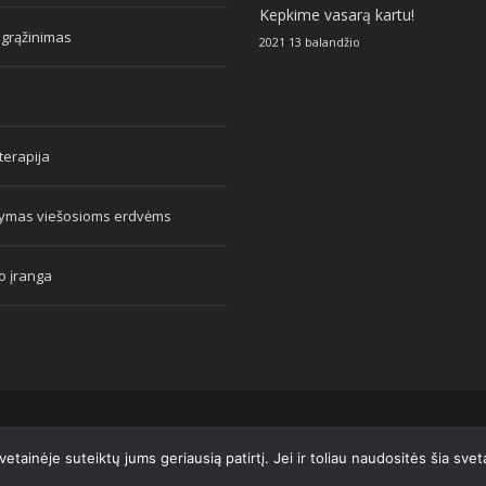
Kepkime vasarą kartu!
 grąžinimas
2021 13 balandžio
erapija
tymas viešosioms erdvėms
o įranga
tainėje suteiktų jums geriausią patirtį. Jei ir toliau naudositės šia sve