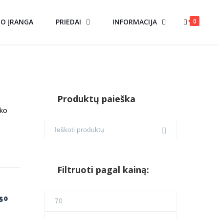
0
MO ĮRANGA
PRIEDAI
INFORMACIJA
Produktų paieška
ško
Filtruoti pagal kainą:
Min
50
kaina
Maks