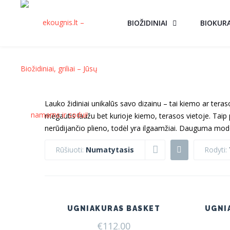
BIOŽIDINIAI
BIOKUR
Lauko židiniai unikalūs savo dizainu – tai kiemo ar teras
mėgautis laužu bet kurioje kiemo, terasos vietoje. Taip 
nerūdijančio plieno, todėl yra ilgaamžiai. Dauguma mode
Rūšiuoti:
Numatytasis
Rodyti:
UGNIAKURAS BASKET
UGNI
€
112.00