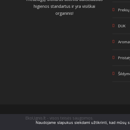
higienos standartus ir yra visiškai
Prekių
organinis!
DUK
Aromat
Prista
Šildym
EkoUgnis.lt - visos teisės saugomos.
Naudojame slapukus siekdami užtikrinti, kad mūsų sve