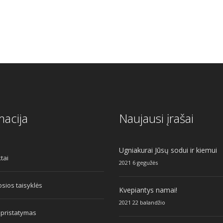
macija
Naujausi įrašai
Ugniakurai Jūsų sodui ir kiemui
tai
2021 6 gegužės
sios taisyklės
Kvepiantys namai!
2021 22 balandžio
 pristatymas