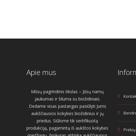
Apie mus
Infor
Mūsų pagrindinis tikslas – Jūsų namų
Kontak
jaukumas ir šiluma su biožidiniais.
Dedame visas pastangas pasiūlyti Jums
Bendro
aukščiausios kokybės biožidinius ir jų
priedus. Siūlome tik sertifikuotą
produkciją, pagamintą iš aukštos kokybės
Prekių
medžiagų, biokuras atitinka aukščiausius