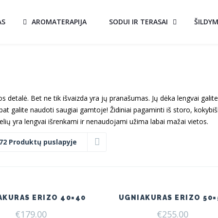
AS
AROMATERAPIJA
SODUI IR TERASAI
ŠILDY
os detalė. Bet ne tik išvaizda yra jų pranašumas. Jų dėka lengvai galite
pat galite naudoti saugiai gamtoje! Židiniai pagaminti iš storo, kokybi
lių yra lengvai išrenkami ir nenaudojami užima labai mažai vietos.
72 Produktų puslapyje
AKURAS ERIZO 40×40
UGNIAKURAS ERIZO 50×
€
179.00
€
255.00