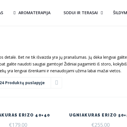
AS
AROMATERAPIJA
SODUI IR TERASAI
ŠILDY
os detalė. Bet ne tik išvaizda yra jų pranašumas. Jų dėka lengvai galite
pat galite naudoti saugiai gamtoje! Židiniai pagaminti iš storo, kokybi
lių yra lengvai išrenkami ir nenaudojami užima labai mažai vietos.
24 Produktų puslapyje
AKURAS ERIZO 40×40
UGNIAKURAS ERIZO 50×
€
179.00
€
255.00