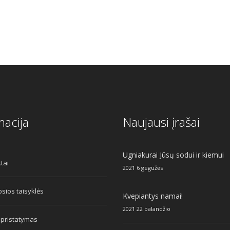
macija
Naujausi įrašai
Ugniakurai Jūsų sodui ir kiemui
tai
2021 6 gegužės
sios taisyklės
Kvepiantys namai!
2021 22 balandžio
 pristatymas