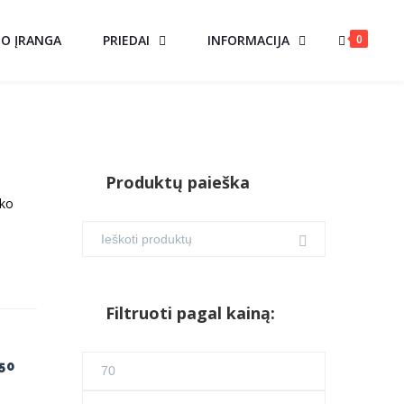
0
MO ĮRANGA
PRIEDAI
INFORMACIJA
Produktų paieška
ško
Filtruoti pagal kainą:
Min
50
kaina
Maks