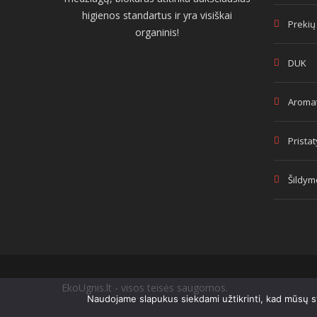
higienos standartus ir yra visiškai
Prekių
organinis!
DUK
Aromat
Prista
Šildym
EkoUgnis.lt - visos teisės saugomos.
Naudojame slapukus siekdami užtikrinti, kad mūsų sve