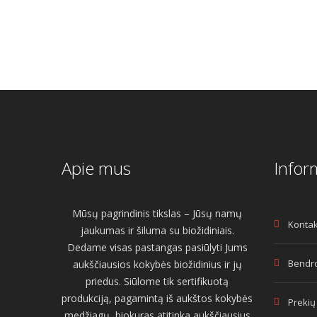
Apie mus
Infor
Mūsų pagrindinis tikslas – Jūsų namų
Kontak
jaukumas ir šiluma su biožidiniais.
Dedame visas pastangas pasiūlyti Jums
Bendro
aukščiausios kokybės biožidinius ir jų
priedus. Siūlome tik sertifikuotą
produkciją, pagamintą iš aukštos kokybės
Prekių
medžiagų, biokuras atitinka aukščiausius