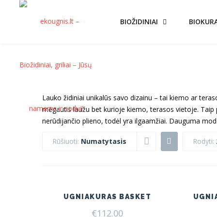
BIOŽIDINIAI
BIOKUR
Lauko židiniai unikalūs savo dizainu – tai kiemo ar teras
mėgautis laužu bet kurioje kiemo, terasos vietoje. Taip 
nerūdijančio plieno, todėl yra ilgaamžiai. Dauguma mode
Rūšiuoti:
Numatytasis
Rodyti:
UGNIAKURAS BASKET
UGNI
€
112.00