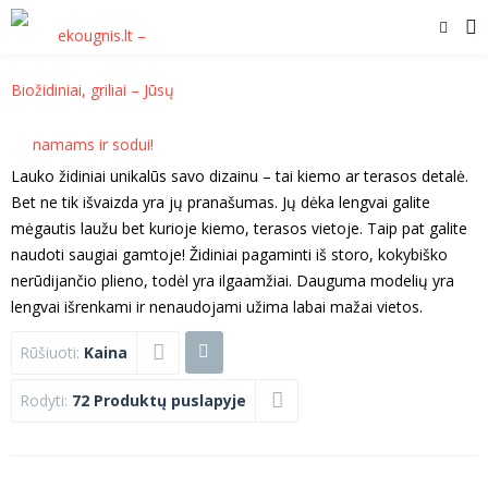
Lauko židiniai unikalūs savo dizainu – tai kiemo ar terasos detalė.
Bet ne tik išvaizda yra jų pranašumas. Jų dėka lengvai galite
mėgautis laužu bet kurioje kiemo, terasos vietoje. Taip pat galite
naudoti saugiai gamtoje! Židiniai pagaminti iš storo, kokybiško
nerūdijančio plieno, todėl yra ilgaamžiai. Dauguma modelių yra
lengvai išrenkami ir nenaudojami užima labai mažai vietos.
Rūšiuoti:
Kaina
Rodyti:
72 Produktų puslapyje