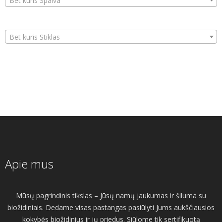
Bet kuris Spalva
Bet kuris Stiklas
Apie mus
Mūsų pagrindinis tikslas – Jūsų namų jaukumas ir šiluma su
biožidiniais. Dedame visas pastangas pasiūlyti Jums aukščiausios
kokybės biožidinius ir jų priedus. Siūlome tik sertifikuotą