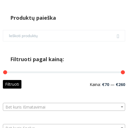
Produktų paieška
Filtruoti pagal kainą:
M
M
Filtruoti
Kaina:
€70
—
€260
k
k
Bet kuris Išmatavimai