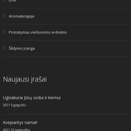
Aromaterapija
Pristatymas viešosioms erdvėms
Šildymo įranga
Naujausi įrašai
Ugniakurai Jūsų sodui ir kiemui
2021 6 gegužės
Kvepiantys namai!
2021 22 balandžio