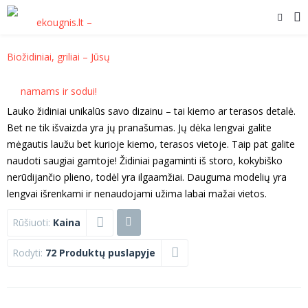
Lauko židiniai unikalūs savo dizainu – tai kiemo ar terasos detalė.
Bet ne tik išvaizda yra jų pranašumas. Jų dėka lengvai galite
mėgautis laužu bet kurioje kiemo, terasos vietoje. Taip pat galite
naudoti saugiai gamtoje! Židiniai pagaminti iš storo, kokybiško
nerūdijančio plieno, todėl yra ilgaamžiai. Dauguma modelių yra
lengvai išrenkami ir nenaudojami užima labai mažai vietos.
Rūšiuoti:
Kaina
Rodyti:
72 Produktų puslapyje