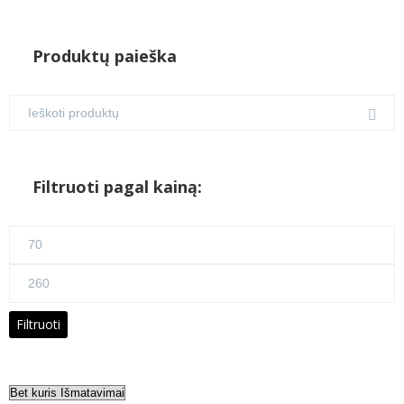
Produktų paieška
Filtruoti pagal kainą:
Min
kaina
Maks
kaina
Filtruoti