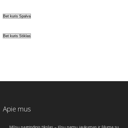
Apie mus
Mūsų pagrindinis tikslas – Jūsų namų jaukumas ir šiluma su