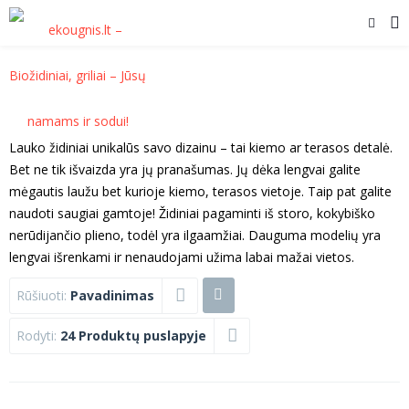
Lauko židiniai unikalūs savo dizainu – tai kiemo ar terasos detalė.
Bet ne tik išvaizda yra jų pranašumas. Jų dėka lengvai galite
mėgautis laužu bet kurioje kiemo, terasos vietoje. Taip pat galite
naudoti saugiai gamtoje! Židiniai pagaminti iš storo, kokybiško
nerūdijančio plieno, todėl yra ilgaamžiai. Dauguma modelių yra
lengvai išrenkami ir nenaudojami užima labai mažai vietos.
Rūšiuoti:
Pavadinimas
Rodyti:
24 Produktų puslapyje