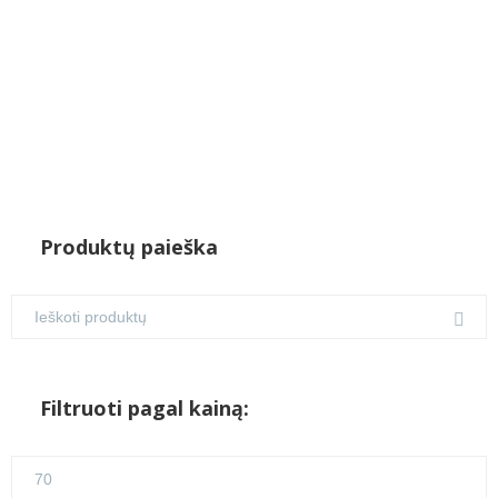
Produktų paieška
Filtruoti pagal kainą:
Min