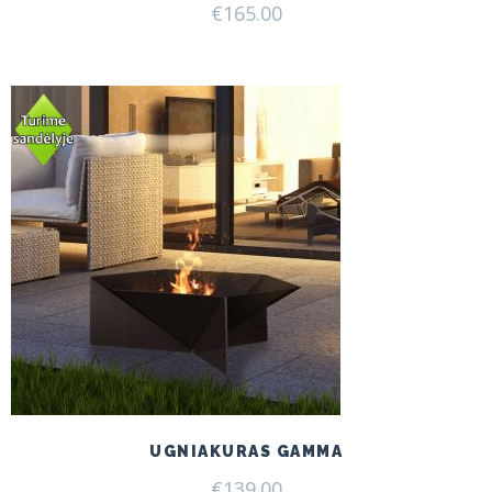
€
165.00
UGNIAKURAS GAMMA
€
139.00