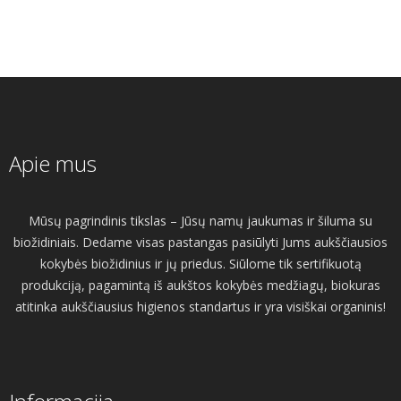
Apie mus
Mūsų pagrindinis tikslas – Jūsų namų jaukumas ir šiluma su
biožidiniais. Dedame visas pastangas pasiūlyti Jums aukščiausios
kokybės biožidinius ir jų priedus. Siūlome tik sertifikuotą
produkciją, pagamintą iš aukštos kokybės medžiagų, biokuras
atitinka aukščiausius higienos standartus ir yra visiškai organinis!