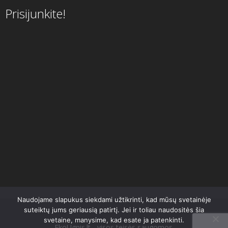
Prisijunkite!
Naudojame slapukus siekdami užtikrinti, kad mūsų svetainėje
suteiktų jums geriausią patirtį. Jei ir toliau naudositės šia
svetaine, manysime, kad esate ja patenkinti.
EkoUgnis.lt - visos teisės saugomos.