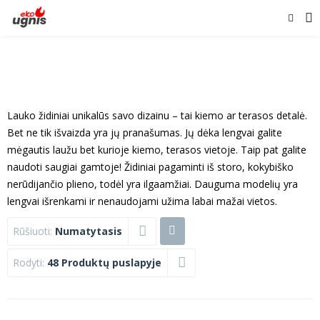
Lauko židiniai unikalūs savo dizainu – tai kiemo ar terasos detalė.
Bet ne tik išvaizda yra jų pranašumas. Jų dėka lengvai galite
mėgautis laužu bet kurioje kiemo, terasos vietoje. Taip pat galite
naudoti saugiai gamtoje! Židiniai pagaminti iš storo, kokybiško
nerūdijančio plieno, todėl yra ilgaamžiai. Dauguma modelių yra
lengvai išrenkami ir nenaudojami užima labai mažai vietos.
Rūšiuoti:
Numatytasis
Rodyti:
48 Produktų puslapyje