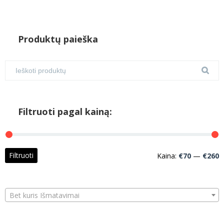
Produktų paieška
Filtruoti pagal kainą:
M
M
Filtruoti
Kaina:
€70
—
€260
k
k
Bet kuris Išmatavimai