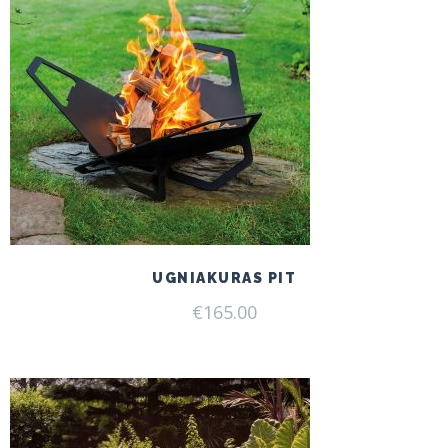
UGNIAKURAS PIT
€
165.00