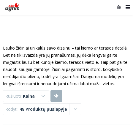
Lauko židiniai unikalūs savo dizainu – tai kiemo ar terasos detalė.
Bet ne tik išvaizda yra jų pranašumas. Jų dėka lengvai galite
mėgautis laužu bet kurioje kiemo, terasos vietoje. Taip pat galite
naudoti saugiai gamtoje! Židiniai pagaminti iš storo, kokybiško
nerūdijančio plieno, todėl yra ilgaamžiai. Dauguma modelių yra
lengvai išrenkami ir nenaudojami užima labai mažai vietos.
Rūšiuoti:
Kaina
Rodyti:
48 Produktų puslapyje