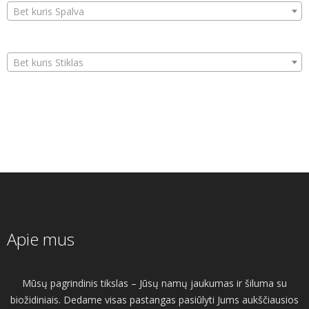
Bet kuris Spalva
Bet kuris Stiklas
Apie mus
Mūsų pagrindinis tikslas – Jūsų namų jaukumas ir šiluma su
biožidiniais. Dedame visas pastangas pasiūlyti Jums aukščiausios