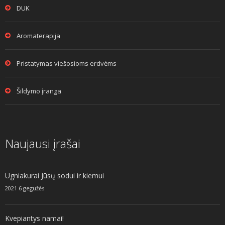
DUK
Aromaterapija
Pristatymas viešosioms erdvėms
Šildymo įranga
Naujausi įrašai
Ugniakurai Jūsų sodui ir kiemui
2021 6 gegužės
Kvepiantys namai!