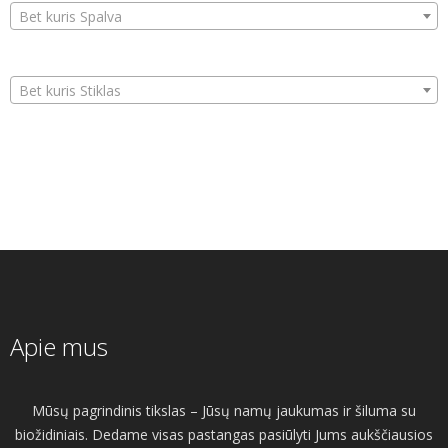
Bet kuris Spalva
Bet kuris Stiklas
Apie mus
Mūsų pagrindinis tikslas – Jūsų namų jaukumas ir šiluma su
biožidiniais. Dedame visas pastangas pasiūlyti Jums aukščiausios