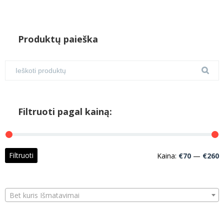
Produktų paieška
Filtruoti pagal kainą:
M
M
Filtruoti
Kaina:
€70
—
€260
k
k
Bet kuris Išmatavimai