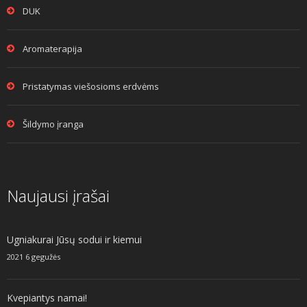
DUK
Aromaterapija
Pristatymas viešosioms erdvėms
Šildymo įranga
Naujausi įrašai
Ugniakurai Jūsų sodui ir kiemui
2021 6 gegužės
Kvepiantys namai!