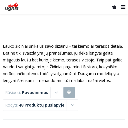
Lauko židiniai unikalūs savo dizainu – tai kiemo ar terasos detalė.
Bet ne tik išvaizda yra jų pranašumas. Jų dėka lengvai galite
mėgautis laužu bet kurioje kiemo, terasos vietoje. Taip pat galite
naudoti saugiai gamtoje! Židiniai pagaminti iš storo, kokybiško
nerūdijančio plieno, todėl yra ilgaamžiai. Dauguma modelių yra
lengvai išrenkami ir nenaudojami užima labai mažai vietos.
Rūšiuoti:
Pavadinimas
Rodyti:
48 Produktų puslapyje