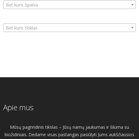
Bet kuris Spalva
Bet kuris Stiklas
Apie mus
Mūsų pagrindinis tikslas – Jūsų namų jaukumas ir šiluma su
biožidiniais. Dedame visas pastangas pasiūlyti Jums aukščiausios