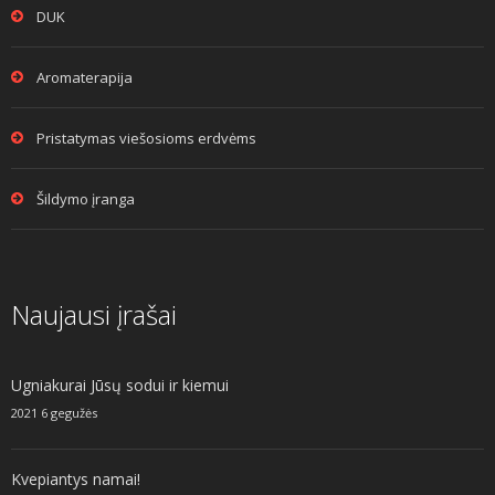
DUK
Aromaterapija
Pristatymas viešosioms erdvėms
Šildymo įranga
Naujausi įrašai
Ugniakurai Jūsų sodui ir kiemui
2021 6 gegužės
Kvepiantys namai!