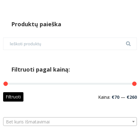
Produktų paieška
Filtruoti pagal kainą:
M
M
Filtruoti
Kaina:
€70
—
€260
k
k
Bet kuris Išmatavimai