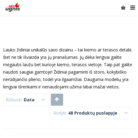
Lauko židiniai unikalūs savo dizainu – tai kiemo ar terasos detalė.
Bet ne tik išvaizda yra jų pranašumas. Jų dėka lengvai galite
mėgautis laužu bet kurioje kiemo, terasos vietoje. Taip pat galite
naudoti saugiai gamtoje! Židiniai pagaminti iš storo, kokybiško
nerūdijančio plieno, todėl yra ilgaamžiai. Dauguma modelių yra
lengvai išrenkami ir nenaudojami užima labai mažai vietos.
Rūšiuoti:
Data
Rodyti:
48 Produktų puslapyje