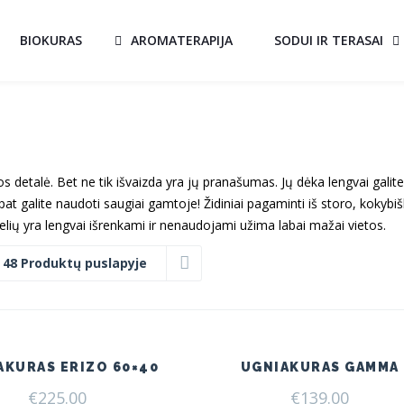
BIOKURAS
AROMATERAPIJA
SODUI IR TERASAI
os detalė. Bet ne tik išvaizda yra jų pranašumas. Jų dėka lengvai galite
pat galite naudoti saugiai gamtoje! Židiniai pagaminti iš storo, kokybi
lių yra lengvai išrenkami ir nenaudojami užima labai mažai vietos.
:
48 Produktų puslapyje
AKURAS ERIZO 60×40
UGNIAKURAS GAMMA
€
225.00
€
139.00