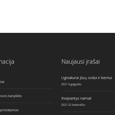
macija
Naujausi įrašai
Ugniakurai Jūsų sodui ir kiemui
tai
2021 6 gegužės
sios taisyklės
Kvepiantys namai!
2021 22 balandžio
 pristatymas