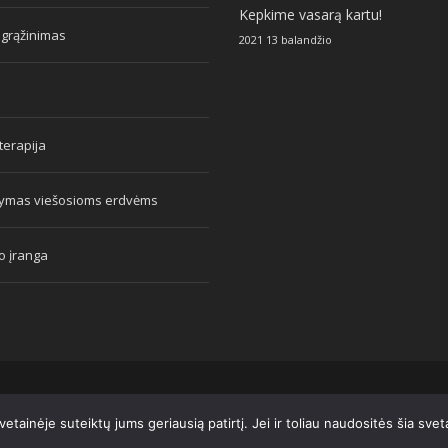
Kepkime vasarą kartu!
 grąžinimas
2021 13 balandžio
erapija
tymas viešosioms erdvėms
o įranga
tainėje suteiktų jums geriausią patirtį. Jei ir toliau naudositės šia sve