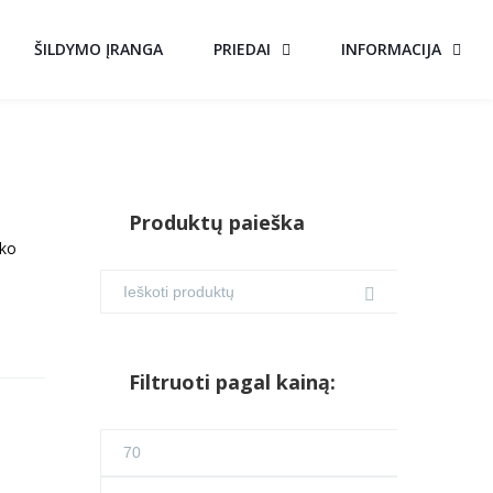
ŠILDYMO ĮRANGA
PRIEDAI
INFORMACIJA
Produktų paieška
ško
Filtruoti pagal kainą:
Min
kaina
Maks