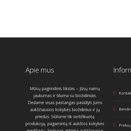
Apie mus
Infor
Mūsų pagrindinis tikslas – Jūsų namų
Kontak
jaukumas ir šiluma su biožidiniais.
Dedame visas pastangas pasiūlyti Jums
Bendro
aukščiausios kokybės biožidinius ir jų
priedus. Siūlome tik sertifikuotą
produkciją, pagamintą iš aukštos kokybės
Prekių
medžiagų, biokuras atitinka aukščiausius