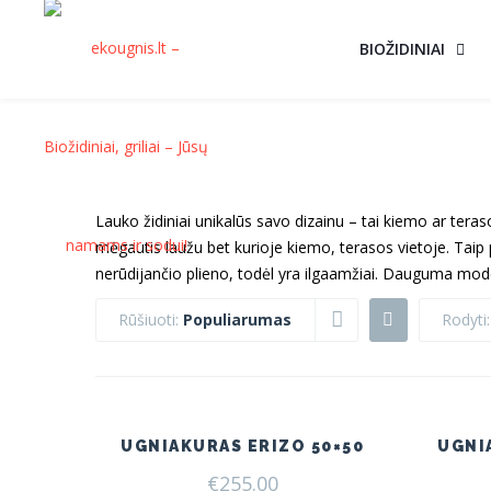
BIOŽIDINIAI
Lauko židiniai unikalūs savo dizainu – tai kiemo ar teras
mėgautis laužu bet kurioje kiemo, terasos vietoje. Taip 
nerūdijančio plieno, todėl yra ilgaamžiai. Dauguma mode
Rūšiuoti:
Populiarumas
Rodyti
UGNIAKURAS ERIZO 50×50
UGNI
€
255.00