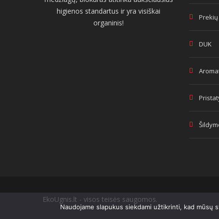
higienos standartus ir yra visiškai
Prekių
organinis!
DUK
Aromat
Prista
Šildym
EkoUgnis.lt - visos teisės saugomos.
Naudojame slapukus siekdami užtikrinti, kad mūsų sve