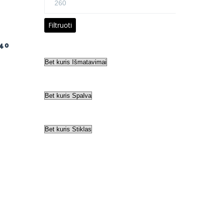
kaina
Filtruoti
40