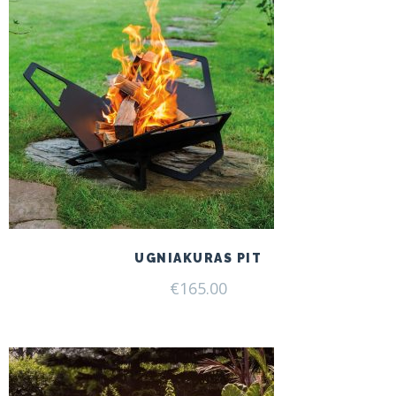
UGNIAKURAS PIT
€
165.00