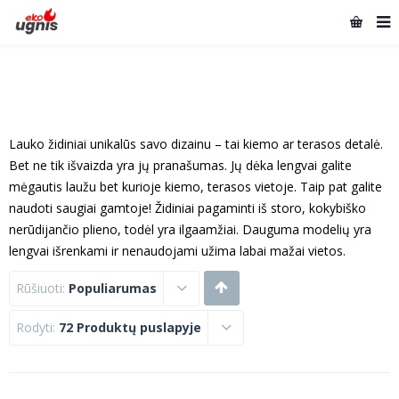
Lauko židiniai unikalūs savo dizainu – tai kiemo ar terasos detalė.
Bet ne tik išvaizda yra jų pranašumas. Jų dėka lengvai galite
mėgautis laužu bet kurioje kiemo, terasos vietoje. Taip pat galite
naudoti saugiai gamtoje! Židiniai pagaminti iš storo, kokybiško
nerūdijančio plieno, todėl yra ilgaamžiai. Dauguma modelių yra
lengvai išrenkami ir nenaudojami užima labai mažai vietos.
Rūšiuoti:
Populiarumas
Rodyti:
72 Produktų puslapyje