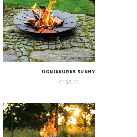
UGNIAKURAS SUNNY
€
135.00