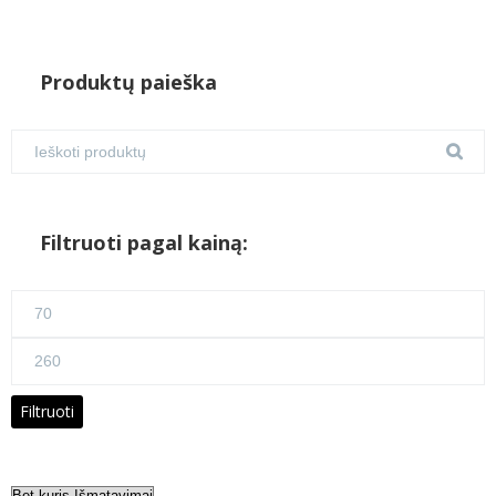
Produktų paieška
Filtruoti pagal kainą:
Min
kaina
Maks
kaina
Filtruoti