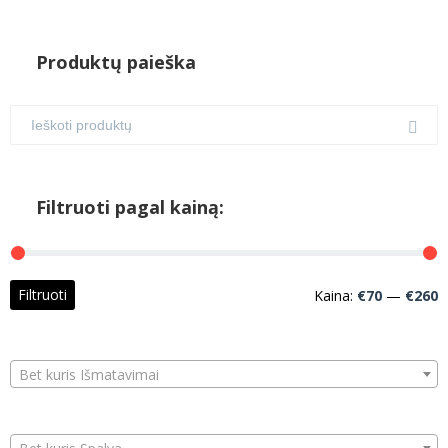
Produktų paieška
Filtruoti pagal kainą:
M
M
Filtruoti
Kaina:
€70
—
€260
k
k
Bet kuris Išmatavimai