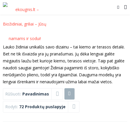
Lauko židiniai unikalūs savo dizainu – tai kiemo ar terasos detalė.
Bet ne tik išvaizda yra jų pranašumas. Jų dėka lengvai galite
mėgautis laužu bet kurioje kiemo, terasos vietoje. Taip pat galite
naudoti saugiai gamtoje! Židiniai pagaminti iš storo, kokybiško
nerūdijančio plieno, todėl yra ilgaamžiai. Dauguma modelių yra
lengvai išrenkami ir nenaudojami užima labai mažai vietos.
Rūšiuoti:
Pavadinimas
Rodyti:
72 Produktų puslapyje