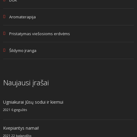
Aromaterapija
Pristatymas viešosioms erdvėms
Šildymo įranga
Naujausi įrašai
Ugniakurai Jūsų sodui ir kiemui
2021 6 gegužės
Kvepiantys namai!
2021 22 balandžio