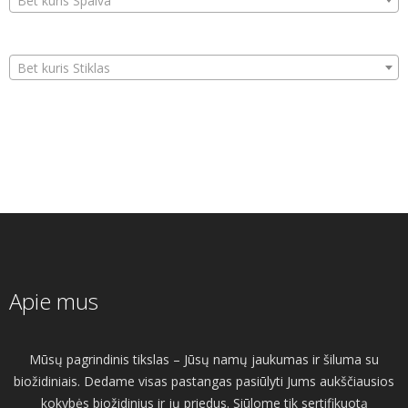
Bet kuris Spalva
Bet kuris Stiklas
Apie mus
Mūsų pagrindinis tikslas – Jūsų namų jaukumas ir šiluma su
biožidiniais. Dedame visas pastangas pasiūlyti Jums aukščiausios
kokybės biožidinius ir jų priedus. Siūlome tik sertifikuotą