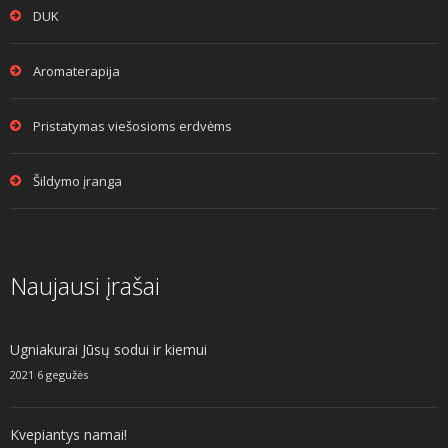
DUK
Aromaterapija
Pristatymas viešosioms erdvėms
Šildymo įranga
Naujausi įrašai
Ugniakurai Jūsų sodui ir kiemui
2021 6 gegužės
Kvepiantys namai!