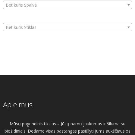
Bet kuris Spalva
Bet kuris Stiklas
Apie mus
Mūsų pagrindinis tikslas – Jūsų namų jaukumas ir šiluma su
biožidiniais. Dedame visas pastangas pasiūlyti Jums aukščiausios