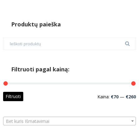
Produktų paieška
Filtruoti pagal kainą:
M
M
Filtruoti
Kaina:
€70
—
€260
k
k
Bet kuris Išmatavimai