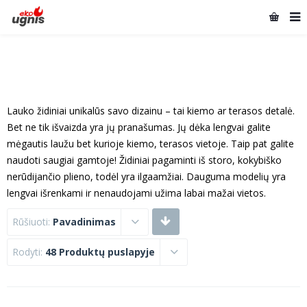
Lauko židiniai unikalūs savo dizainu – tai kiemo ar terasos detalė.
Bet ne tik išvaizda yra jų pranašumas. Jų dėka lengvai galite
mėgautis laužu bet kurioje kiemo, terasos vietoje. Taip pat galite
naudoti saugiai gamtoje! Židiniai pagaminti iš storo, kokybiško
nerūdijančio plieno, todėl yra ilgaamžiai. Dauguma modelių yra
lengvai išrenkami ir nenaudojami užima labai mažai vietos.
Rūšiuoti:
Pavadinimas
Rodyti:
48 Produktų puslapyje