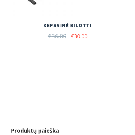
KEPSNINĖ BILOTTI
€
36.00
Original
Current
€
30.00
price
price
was:
is:
€36.00.
€30.00.
Produktų paieška