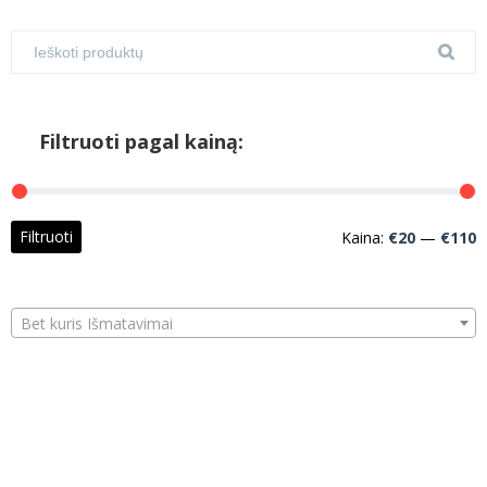
Filtruoti pagal kainą:
M
M
Filtruoti
Kaina:
€20
—
€110
k
k
Bet kuris Išmatavimai