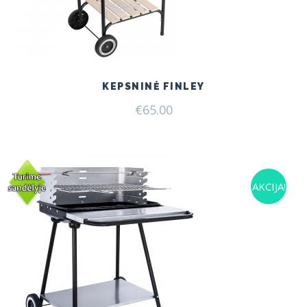
KEPSNINĖ FINLEY
€
65.00
AKCIJA!