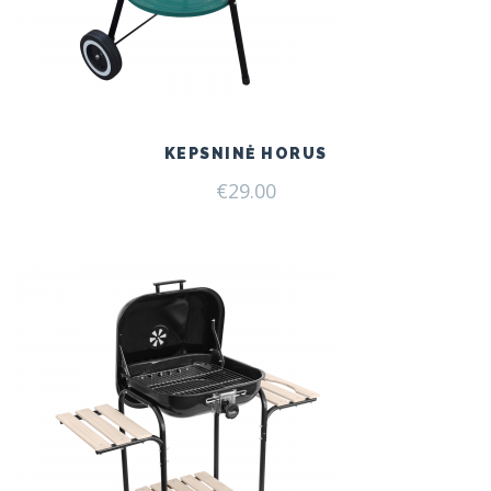
KEPSNINĖ HORUS
€
29.00