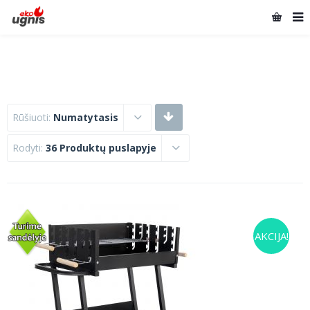
Rūšiuoti:
Numatytasis
Rodyti:
36 Produktų puslapyje
AKCIJA!