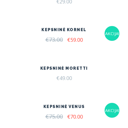
€
29.00
KEPSNINĖ KORNEL
AKCIJA!
€
73.00
Original
Current
€
59.00
price
price
was:
is:
€73.00.
€59.00.
KEPSNINĖ MORETTI
€
49.00
KEPSNINĖ VENUS
AKCIJA!
€
75.00
Original
Current
€
70.00
price
price
was:
is: