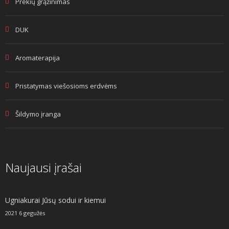
Prekių grąžinimas
DUK
Aromaterapija
Pristatymas viešosioms erdvėms
Šildymo įranga
Naujausi įrašai
Ugniakurai Jūsų sodui ir kiemui
2021 6 gegužės