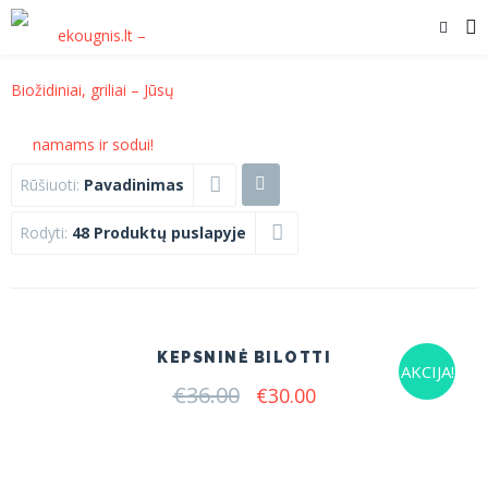
Rūšiuoti:
Pavadinimas
Rodyti:
48 Produktų puslapyje
KEPSNINĖ BILOTTI
AKCIJA!
€
36.00
Original
Current
€
30.00
price
price
was:
is:
€36.00.
€30.00.