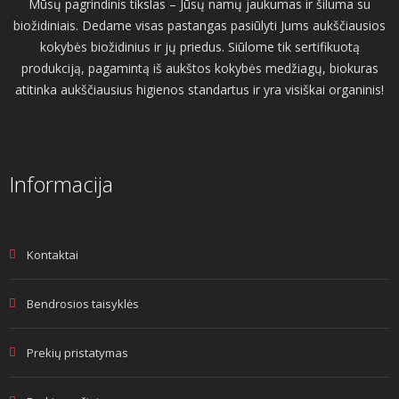
Mūsų pagrindinis tikslas – Jūsų namų jaukumas ir šiluma su
biožidiniais. Dedame visas pastangas pasiūlyti Jums aukščiausios
kokybės biožidinius ir jų priedus. Siūlome tik sertifikuotą
produkciją, pagamintą iš aukštos kokybės medžiagų, biokuras
atitinka aukščiausius higienos standartus ir yra visiškai organinis!
Informacija
Kontaktai
Bendrosios taisyklės
Prekių pristatymas