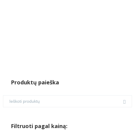
€75.00.
€70.00.
Produktų paieška
Filtruoti pagal kainą: