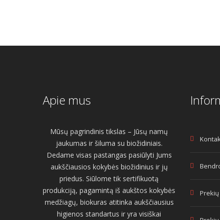
Apie mus
Infor
Mūsų pagrindinis tikslas – Jūsų namų
Kontak
jaukumas ir šiluma su biožidiniais.
Dedame visas pastangas pasiūlyti Jums
Bendro
aukščiausios kokybės biožidinius ir jų
priedus. Siūlome tik sertifikuotą
produkciją, pagamintą iš aukštos kokybės
Prekių
medžiagų, biokuras atitinka aukščiausius
higienos standartus ir yra visiškai
Prekių