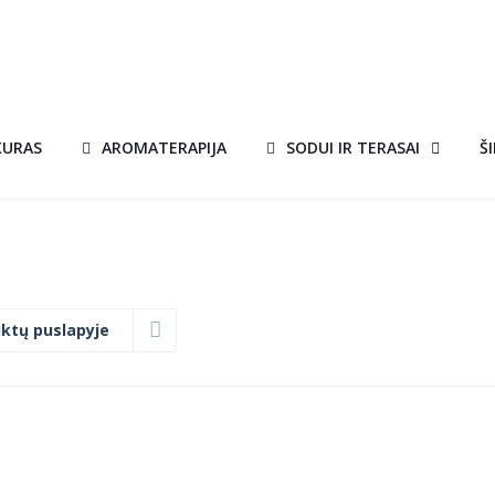
KURAS
AROMATERAPIJA
SODUI IR TERASAI
Š
ktų puslapyje
KEPSNINĖ CORA
A!
AKCIJA!
€
128.00
Original
Current
€
110.00