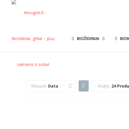
BIOŽIDINIAI
BIO
Rūšiuoti:
Data
Rodyti:
24 Produ
KEPSNINĖ
KEPSNINĖ
AKCIJA!
AKCIJ
VENUS
KORNEL