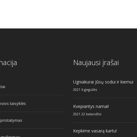
macija
Naujausi įrašai
Ugniakurai Jūsų sodui ir kiemui
tai
2021 6 gegužės
sios taisyklės
Kvepiantys namai!
2021 22 balandžio
 pristatymas
Kepkime vasarą kartu!
 grąžinimas